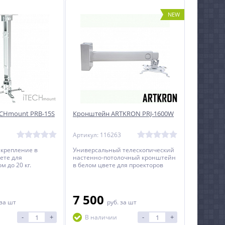
NEW
CHmount PRB-15S
Кронштейн ARTKRON PRJ-1600W
1
Артикул: 116263
 крепление в
Универсальный телескопический
ете для
настенно-потолочный кронштейн
м до 20 кг.
в белом цвете для проекторов
весом до 10 кг с выносом от
поверхности до 160 см.
7 500
за шт
руб.
за шт
-
+
-
+
В наличии