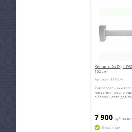
Кронштейн Digis DS
162 см)
Артикул: 114254
Универсальный теле
настенно-потолочн
в белом цвете для п
весом до 20 кг с вын
поверхности до 162 с
7 900
руб.
за шт
В наличии