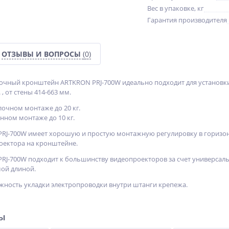
Вес в упаковке, кг
Гарантия производителя
ОТЗЫВЫ И ВОПРОСЫ
(0)
очный кронштейн ARTKRON PRJ-700W идеально подходит для установк
 , от стены 414-663 мм.
лочном монтаже до 20 кг.
нном монтаже до 10 кг.
J-700W имеет хорошую и простую монтажную регулировку в горизонта
оектора на кронштейне.
J-700W подходит к большинству видеопроекторов за счет универсал
мой длиной.
ность укладки электропроводки внутри штанги крепежа.
ры