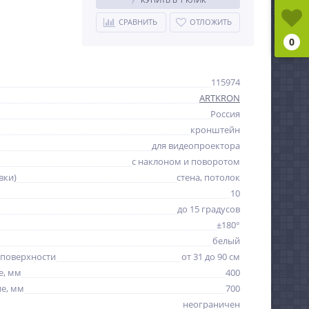
СРАВНИТЬ
ОТЛОЖИТЬ
0
115974
ARTKRON
Россия
кронштейн
для видеопроектора
с наклоном и поворотом
вки)
стена, потолок
10
до 15 градусов
±180°
белый
 поверхности
от 31 до 90 см
е, мм
400
е, мм
700
неограничен