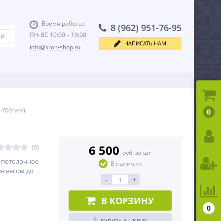
Время работы:
8 (962) 951-76-95
ПН-ВС 10:00 – 19:00
НАПИСАТЬ НАМ
info@kron-shop.ru
-700 мм)
0
6 500
(0)
руб. за шт
-потолочное
В наличии
в весом до
-
+
В КОРЗИНУ
0
КУПИТЬ В 1 КЛИК