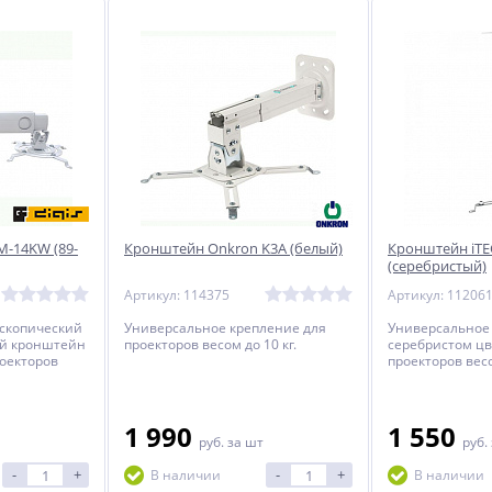
M-14KW (89-
Кронштейн Onkron K3A (белый)
Кронштейн iTE
(серебристый)
Артикул: 114375
Артикул: 11206
скопический
Универсальное крепление для
Универсальное
ый кронштейн
проекторов весом до 10 кг.
серебристом цв
роекторов
проекторов весо
осом от
м.
1 990
1 550
руб.
за шт
руб.
-
+
-
+
В наличии
В наличии