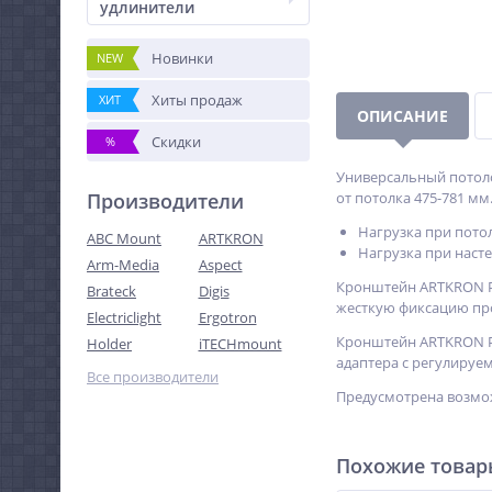
удлинители
Новинки
NEW
Хиты продаж
ХИТ
ОПИСАНИЕ
Скидки
%
Универсальный потол
Производители
от потолка 475-781 мм.
Нагрузка при пото
ABC Mount
ARTKRON
Нагрузка при насте
Arm-Media
Aspect
Кронштейн ARTKRON PR
Brateck
Digis
жесткую фиксацию пр
Electriclight
Ergotron
Кронштейн ARTKRON PR
Holder
iTECHmount
адаптера с регулируе
Все производители
Предусмотрена возмож
Похожие това