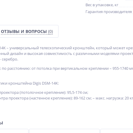
Вес в упаковке, кг
Гарантия производителя
ОТЗЫВЫ И ВОПРОСЫ
(0)
14K – универсальный телескопический кронштейн, который может крепи
нный дизайн и высокая совместимость с различными моделями проект
– серебро.
 по расстоянию: от потолка при вертикальном креплении – 955-1740 мм
ики кронштейна Digis DSM-14K:
 проектора (потолочное крепление): 95,5-174 см;
нтра проектора (настенное крепление): 89-162 см; – макс. нагрузка: 20 кг;
ры