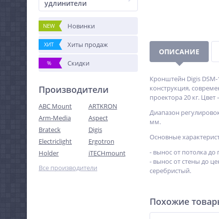
удлинители
Новинки
NEW
Хиты продаж
ХИТ
ОПИСАНИЕ
Скидки
%
Кронштейн Digis DSM-
Производители
конструкция, совреме
проектора 20 кг. Цвет 
ABC Mount
ARTKRON
Диапазон регулировок
Arm-Media
Aspect
мм.
Brateck
Digis
Основные характерист
Electriclight
Ergotron
- вынос от потолка до
Holder
iTECHmount
- вынос от стены до це
Все производители
серебристый.
Похожие това