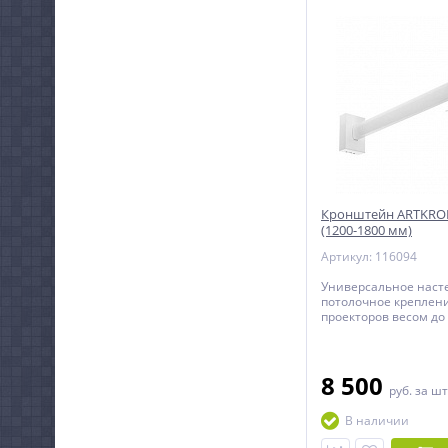
Кронштейн ARTKRON
(1200-1800 мм)
Артикул: 116094
Универсальное наст
потолочное креплен
проекторов весом до 
исполнении.
8 500
руб.
за шт
В наличии