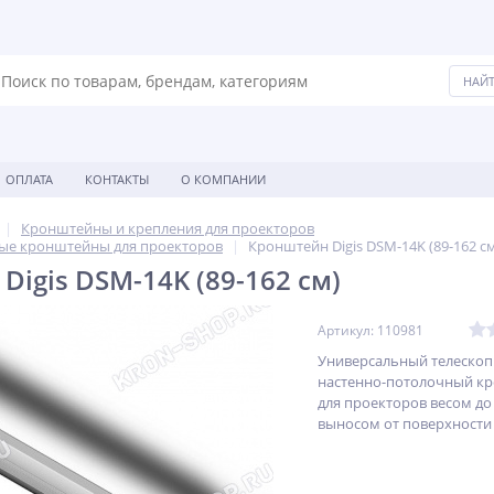
ОПЛАТА
КОНТАКТЫ
О КОМПАНИИ
Кронштейны и крепления для проекторов
ые кронштейны для проекторов
Кронштейн Digis DSM-14K (89-162 с
igis DSM-14K (89-162 см)
Артикул: 110981
Универсальный телеско
настенно-потолочный к
для проекторов весом до 
выносом от поверхности 