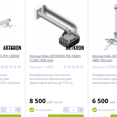
 PRJ-1800W
Кронштейн ARTKRON PRJ-1800S
Кронштейн AR
(1200-1800 мм)
(400-700 мм)
Артикул: 116021
Артикул: 11597
енно-
Универсальное настенно-
Универсальное
ие для
потолочное крепление для
потолочное кре
10 кг в белом
проекторов весом до 10 кг в
проекторов весо
серебристом исполнении.
8 500
6 500
руб.
за шт
руб.
-
+
-
+
В наличии
В наличии