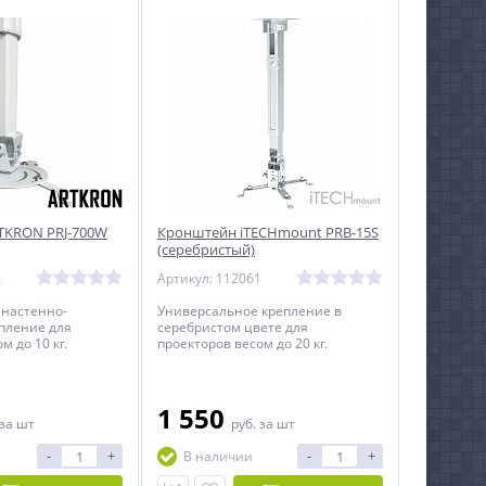
TKRON PRJ-700W
Кронштейн iTECHmount PRB-15S
(серебристый)
4
Артикул: 112061
 настенно-
Универсальное крепление в
пление для
серебристом цвете для
м до 10 кг.
проекторов весом до 20 кг.
1 550
за шт
руб.
за шт
-
+
-
+
В наличии