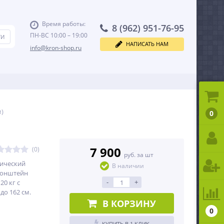
Время работы:
8 (962) 951-76-95
ПН-ВС 10:00 – 19:00
НАПИСАТЬ НАМ
info@kron-shop.ru
м)
0
7 900
(0)
руб. за шт
пический
В наличии
ронштейн
-
+
20 кг с
до 162 см.
В КОРЗИНУ
0
КУПИТЬ В 1 КЛИК