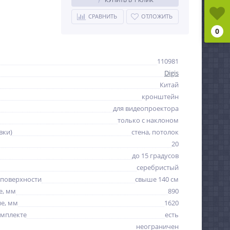
СРАВНИТЬ
ОТЛОЖИТЬ
0
110981
Digis
Китай
кронштейн
для видеопроектора
только с наклоном
вки)
стена, потолок
20
до 15 градусов
серебристый
 поверхности
свыше 140 см
е, мм
890
е, мм
1620
омплекте
есть
неограничен