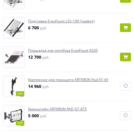
Подставка ErgoFount LSS-100 (графит)
6 700
руб.
Площадка для ноутбука ErgoFount AS05
12 700
руб.
Крепление для планшета ARTKRON Pad AT-45
14 960
руб.
NEW
Кронштейн ARTKRON PAD GT-875
5 000
руб.
NEW