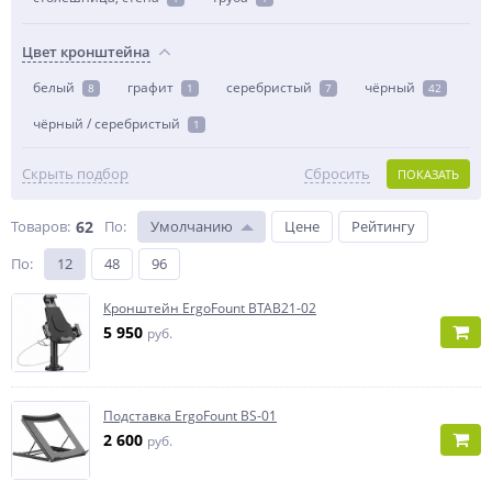
Цвет кронштейна
белый
графит
серебристый
чёрный
8
1
7
42
чёрный / серебристый
1
Скрыть подбор
Сбросить
ПОКАЗАТЬ
Товаров:
62
По
:
Умолчанию
Цене
Рейтингу
По
:
12
48
96
Кронштейн ErgoFount BTAB21-02
5 950
руб.
Подставка ErgoFount BS-01
2 600
руб.