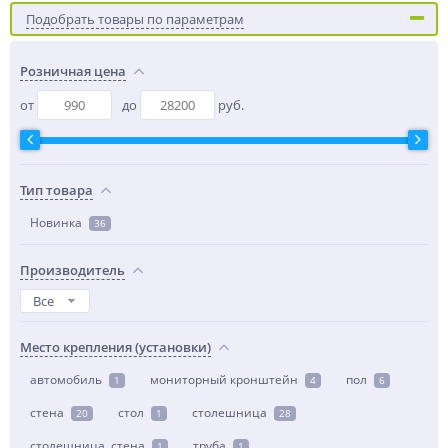
Подобрать товары по параметрам
Розничная цена
от
до
руб.
Тип товара
Новинка
36
Производитель
Все
Место крепления (установки)
автомобиль
мониторный кронштейн
пол
1
4
6
стена
стол
столешница
20
1
28
столешница, стена
труба
1
1