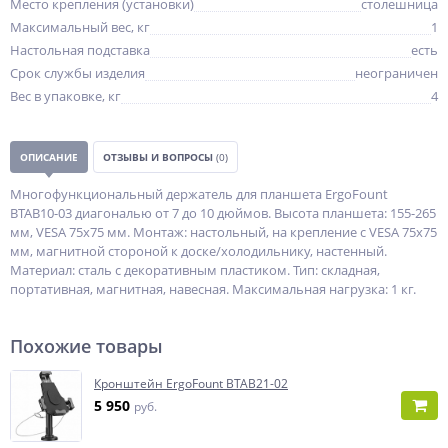
Место крепления (установки)
столешница
Максимальный вес, кг
1
Настольная подставка
есть
Срок службы изделия
неограничен
Вес в упаковке, кг
4
ОПИСАНИЕ
ОТЗЫВЫ И ВОПРОСЫ
(0)
Многофункциональный держатель для планшета ErgoFount
BTAB10-03 диагональю от 7 до 10 дюймов. Высота планшета: 155-265
мм, VESA 75х75 мм. Монтаж: настольный, на крепление с VESA 75х75
мм, магнитной стороной к доске/холодильнику, настенный.
Материал: сталь с декоративным пластиком. Тип: складная,
портативная, магнитная, навесная. Максимальная нагрузка: 1 кг.
Похожие товары
Кронштейн ErgoFount BTAB21-02
5 950
руб.