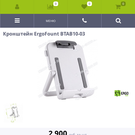
0
0
0
МЕНЮ
Кронштейн ErgoFount BTAB10-03
2 900
руб. за шт