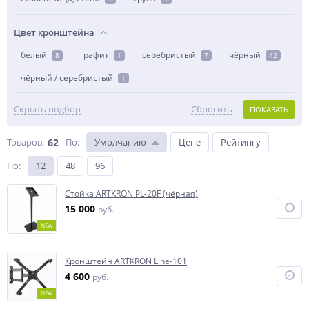
Цвет кронштейна
белый
графит
серебристый
чёрный
8
1
7
42
чёрный / серебристый
1
Скрыть подбор
Сбросить
ПОКАЗАТЬ
Товаров:
62
По
:
Умолчанию
Цене
Рейтингу
По
:
12
48
96
Стойка ARTKRON PL-20F (чёрная)
15 000
руб.
NEW
Кронштейн ARTKRON Line-101
4 600
руб.
NEW