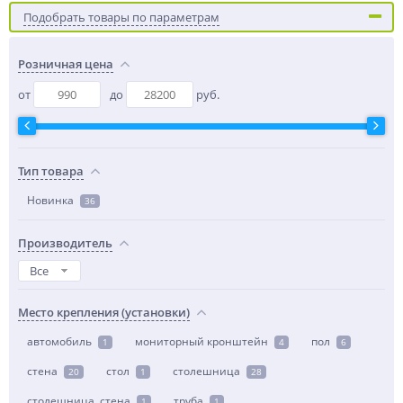
Подобрать товары по параметрам
Розничная цена
от
до
руб.
Тип товара
Новинка
36
Производитель
Все
Место крепления (установки)
автомобиль
мониторный кронштейн
пол
1
4
6
стена
стол
столешница
20
1
28
столешница, стена
труба
1
1