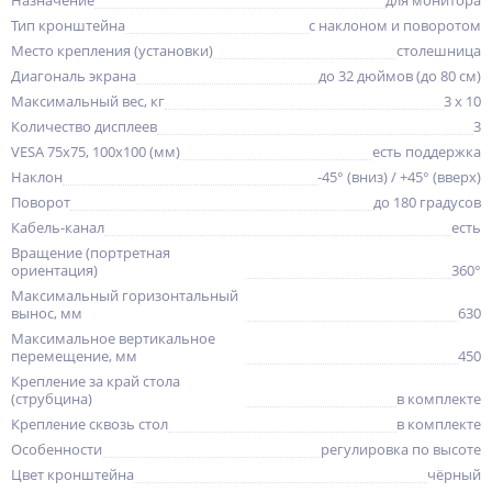
Назначение
для монитора
Тип кронштейна
с наклоном и поворотом
Место крепления (установки)
столешница
Диагональ экрана
до 32 дюймов (до 80 см)
Максимальный вес, кг
3 x 10
Количество дисплеев
3
VESA 75x75, 100x100 (мм)
есть поддержка
Наклон
-45° (вниз) / +45° (вверх)
Поворот
до 180 градусов
Кабель-канал
есть
Вращение (портретная
ориентация)
360°
Максимальный горизонтальный
вынос, мм
630
Максимальное вертикальное
перемещение, мм
450
Крепление за край стола
(струбцина)
в комплекте
Крепление сквозь стол
в комплекте
Особенности
регулировка по высоте
Цвет кронштейна
чёрный