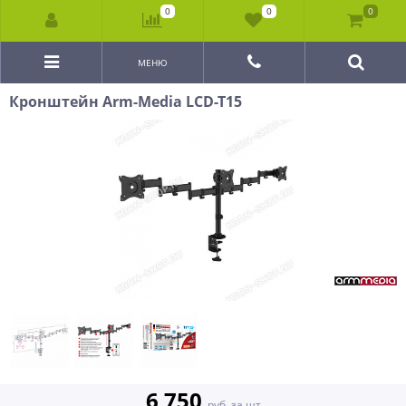
0
0
0
МЕНЮ
Кронштейн Arm-Media LCD-T15
6 750
руб. за шт