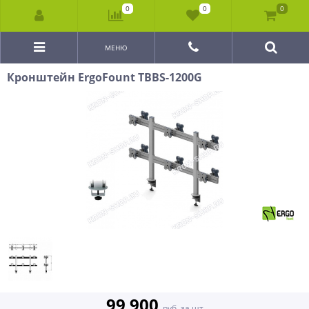
0
0
0
МЕНЮ
Кронштейн ErgoFount TBBS-1200G
99 900
руб. за шт