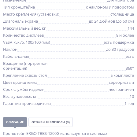
Назначение
для монитора
Тип кронштейна
с наклоном и поворотом
Место крепления (установки)
столешница
Диагональ экрана
до 24 дюймов (до 60 см)
Максимальный вес, кг
144
Количество дисплеев
8 и более
VESA 75x75, 100x100 (мм)
есть поддержка
Наклон
до 30 градусов
Кабель-канал
есть
Вращение (портретная
ориентация)
360°
Крепление сквозь стол
в комплекте
Цвет кронштейна
серебристый
Срок службы изделия
неограничен
Вес в упаковке, кг
10
Гарантия производителя
1 год
ОПИСАНИЕ
ОТЗЫВЫ И ВОПРОСЫ
(0)
Кронштейн ERGO TBBS-1200G используется в системах