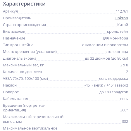
Характеристики
Артикул
112761
Производитель
Onkron
Страна происхождения
Китай
Вид изделия
кронштейн
Назначение
для монитора
Тип кронштейна
с наклоном и поворотом
Место крепления (установки)
столешница
Диагональ экрана
до 32 дюймов (до 80 см)
Максимальный вес, кг
2 х 8
Количество дисплеев
2
VESA 75x75, 100x100 (мм)
есть поддержка
Наклон
-45° (вниз) / +45° (вверх)
Поворот
до 180 градусов
Кабель-канал
есть
Вращение (портретная
ориентация)
360°
Максимальный горизонтальный
вынос, мм
382
Максимальное вертикальное