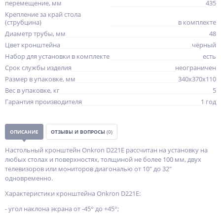
перемещение, мм
435
Крепление за край стола
(струбцина)
в комплекте
Диаметр трубы, мм
48
Цвет кронштейна
чёрный
Набор для установки в комплекте
есть
Срок службы изделия
неограничен
Размер в упаковке, мм
340x370x110
Вес в упаковке, кг
5
Гарантия производителя
1 год
ОПИСАНИЕ
ОТЗЫВЫ И ВОПРОСЫ
(0)
Настольный кронштейн Onkron D221E рассчитан на установку на
любых столах и поверхностях, толщиной не более 100 мм, двух
телевизоров или мониторов диагональю от 10" до 32"
одновременно.
Характеристики кронштейна Onkron D221E:
- угол наклона экрана от -45° до +45°;