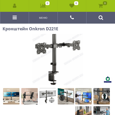
0
0
0
МЕНЮ
Кронштейн Onkron D221E