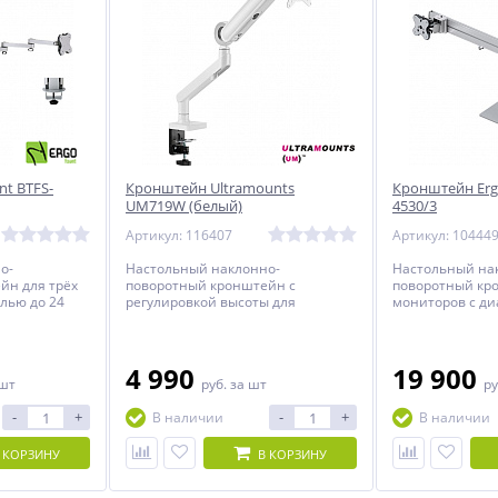
t BTFS-
Кронштейн Ultramounts
Кронштейн Erg
UM719W (белый)
4530/3
Артикул: 116407
Артикул: 10444
о-
Настольный наклонно-
Настольный на
йн для трёх
поворотный кронштейн с
поворотный кр
лью до 24
регулировкой высоты для
мониторов с ди
о с
мониторов с диагональю экрана
дюймов включи
оте.
от 17 до 35 дюймов и весом до
регулировкой п
10,5 кг.
4 990
19 900
 шт
руб.
за шт
ру
-
+
-
+
В наличии
В наличии
 КОРЗИНУ
В КОРЗИНУ