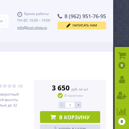
Время работы:
8 (962) 951-76-95
ПН-ВС 10:00 – 19:00
НАПИСАТЬ НАМ
info@kron-shop.ru
0
3 650
(0)
руб. за шт
оворотный
В наличии
ой высоты
-
+
лью до 32
В КОРЗИНУ
0
КУПИТЬ В 1 КЛИК