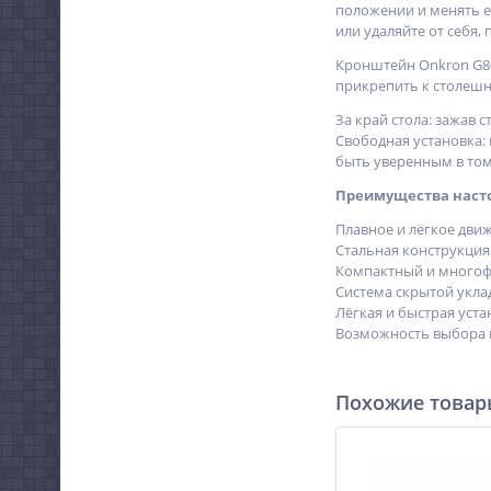
положении и менять ег
или удаляйте от себя
Кронштейн Onkron G80 
прикрепить к столешн
За край стола: зажав 
Свободная установка:
быть уверенным в том,
Преимущества насто
Плавное и лёгкое дви
Стальная конструкци
Компактный и многоф
Система скрытой укла
Лёгкая и быстрая уста
Возможность выбора в
Похожие това