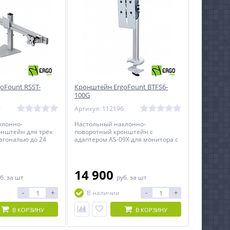
oFount RSST-
Кронштейн ErgoFount BTFS6-
100G
9
Артикул: 112196
клонно-
Настольный наклонно-
онштейн для трёх
поворотный кронштейн с
агональю до 24
адаптером AS-09X для монитора с
тельно с
диагональю до 40 дюймов
о высоте.
включительно с регулировкой по
высоте.
14 900
б.
за шт
руб.
за шт
-
+
-
+
В наличии
В КОРЗИНУ
В КОРЗИНУ