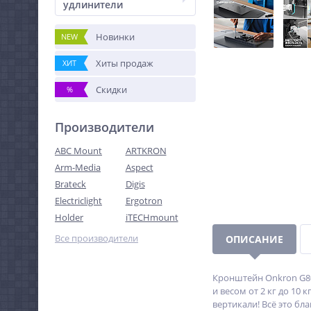
удлинители
Новинки
NEW
Хиты продаж
ХИТ
Скидки
%
Производители
ABC Mount
ARTKRON
Arm-Media
Aspect
Brateck
Digis
Electriclight
Ergotron
Holder
iTECHmount
Все производители
ОПИСАНИЕ
Кронштейн Onkron G80 
и весом от 2 кг до 10
вертикали! Всё это б