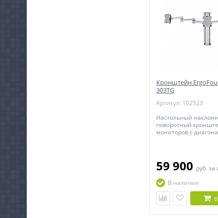
Кронштейн ErgoFoun
303TG
Артикул: 102523
Настольный наклонн
поворотный кронште
мониторов с диагона
дюймов включительн
регулировкой по выс
59 900
руб.
за
В наличии
В