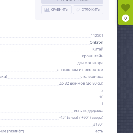
СРАВНИТЬ
ОТЛОЖИТЬ
0
112501
Onkron
Китай
кронштейн
для монитора
с наклоном и поворотом
вки)
столешница
до 32 дюймов (до 80 см)
2
10
1
есть поддержка
-45° (вниз) / +90° (вверх)
±180°
ие (газлифт)
есть