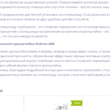
о не прилагая существенных усилий. Поворачивайте монитор вокруг св
, поднимите монитор повыше или опустите пониже – всё это может наш
предназначен для лёгкой установки на столешницу стола дома или в о
ице его можно любым из двух удобных для Вас способов:
столешницу струбциной – это позволит переносить его в последствии в 
 прикрутив к столешнице на крепления из комплекта кронштейна – это
 что он уже никуда не денется.
льного кронштейна Onkron G80:
жение кронштейна влево и вправо, вперёд и назад, вверх и вниз, а т
я высокой прочности, обрамлённая эффектным чёрным матовым корпу
ункциональный корпус освободит много места и позволит перемещат
дки кабеля внутри корпуса кронштейна;
новка, благодаря подробной инструкции и комплекту креплений к стол
ариантов установки на столешницу: на краю стола или свободная уста
ры
NEW