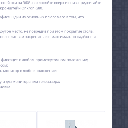
оей оси на 360°, наклоняйте вверх и вниз, придвигайте
 кронштейн Onkron G80.
фисе. Один из основных плюсов его в том, что
другое место, не повредив при этом покрытие стола.
 позволит вам закрепить его максимально надёжно и
акже фиксация в любом промежуточном положении;
сом;
ь монитор в любое положение;
у и для монитора или телевизора;
новка.