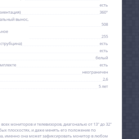
есть
риентация)
360°
альный вынос,
508
ьное
255
(струбцина)
есть
есть
белый
омплекте
есть
неограничен
2,6
5 лет
всех мониторов и телевизоров, диагональю от 13" до 32"
любых плоскостях, и даже менять его положение по
йна, именно она может зафиксировать монитор в любом