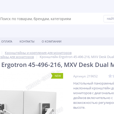
ОПЛАТА
КОНТАКТЫ
О КОМПАНИИ
Кронштейны и крепления для мониторов
ейны для мониторов
Кронштейн Ergotron 45-496-216, MXV Desk Dua
Ergotron 45-496-216, MXV Desk Dual 
NEW
Артикул: 219652
Настольный панорамный
наклонный кронштейн дл
мониторов с диагональю
дюймов включительно c
возможностью регулиро
высоте.