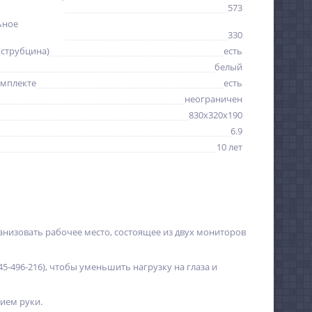
573
ьное
330
(струбцина)
есть
белый
омплекте
есть
неограничен
830x320x190
6.9
10 лет
ганизовать рабочее место, состоящее из двух мониторов
5-496-216), чтобы уменьшить нагрузку на глаза и
ием руки.