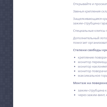
Открывайте и просмат
Звенья крепления скл
Защелкивающаяся крыш
зажим-струбцина гара
Специальные клипсы п
Дополнительный лоток 
помогает организоват
Степени свободы креп
крепление поворач
монитор перемещае
монитор наклоняетс
монитор поворачив
максимальное гори
Монтаж на поверхно
зажим-струбцина кр
через зажим-винт, 