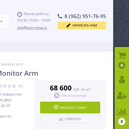
Время работы:
8 (962) 951-76-95
ПН-ВС 10:00 – 19:00
НАПИСАТЬ НАМ
info@kron-shop.ru
l Monitor Arm
0
Monitor Arm
68 600
(0)
руб. за шт
 поворотно-
Нет в наличии
я двух
 до 24
ЗАКАЗАТЬ ТОВАР
вки по
СРАВНИТЬ
0