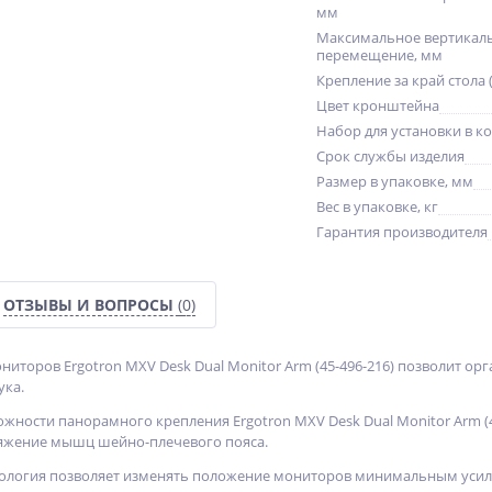
мм
Максимальное вертикал
перемещение, мм
Крепление за край стола 
Цвет кронштейна
Набор для установки в к
Срок службы изделия
Размер в упаковке, мм
Вес в упаковке, кг
Гарантия производителя
ОТЗЫВЫ И ВОПРОСЫ
(0)
ниторов Ergotron MXV Desk Dual Monitor Arm (45-496-216) позволит ор
ука.
жности панорамного крепления Ergotron MXV Desk Dual Monitor Arm (4
жение мышц шейно-плечевого пояса.
нология позволяет изменять положение мониторов минимальным усил