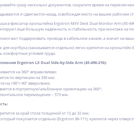
ривайте сразу несколько документов, сократите время на переключе
адываются и сдвигаются назад, освобождая место на вашем рабочем ст
ка-фиксатор кронштейна Ergotron MXV Desk Dual Monitor Arm (45-496-
нтируют ещё большую надёжность и стабильность при монтаже на по
омогают поддерживать провода в кабельном канале, а значит на ваш
для ноутбука (заказывается отдельно) легко крепится на кронштейн Er
ь комфортные условия труда.
ления Ergotron LX Dual Side-by-Side Arm (45-496-216):
ивается на 360° вправо/влево;
тся по вертикали на 330 мм;
я на +90°/-90° вверх/вниз;
ается в портретную/альбомную ориентацию на 360°;
зонтальное перемещение – 573 мм.
сть:
епится за край стола толщиной от 12 до 32 мм;
который покупается отдельно (Ergotron 98-111), крепится через отверст