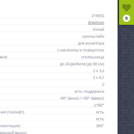
219652
0
Ergotron
Китай
кронштейн
для монитора
с наклоном и поворотом
вки)
столешница
до 24 дюймов (до 60 см)
2 x 3,2
2 x 9,1
2
есть поддержка
-90° (вниз) / +90° (вверх)
±180°
ие (газлифт)
есть
есть
риентация)
360°
альный вынос,