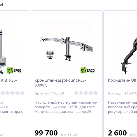
ры
t BTFS6-
Кронштейн ErgoFount RSS-
Кронштейн Ul
300WG
Артикул: 110330
Артикул: 11641
о-
Настольный изогнутый наклонно-
Настольный на
йн с
поворотный кронштейн для трёх
поворотный кр
я монитора с
мониторов с диагональю до 24
регулировкой в
юймов
дюймов включительно с
мониторов с ди
лировкой по
регулировкой по высоте.
от 17 до 27 дюй
99 700
2 600
 шт
руб.
за шт
руб.