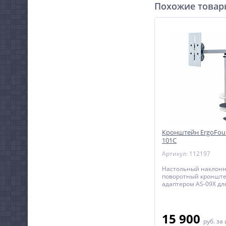
Похожие това
Кронштейн ErgoFoun
101C
Артикул: 112197
Настольный наклонн
поворотный кронште
адаптером AS-09X дл
диагональю до 40 д
включительно с регу
высоте.
15 900
руб.
за