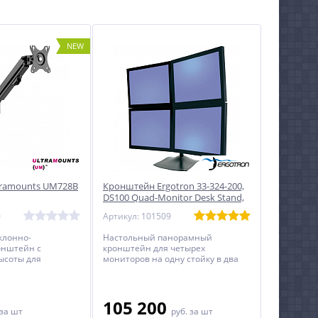
NEW
tramounts UM728B
Кронштейн Ergotron 33-324-200,
DS100 Quad-Monitor Desk Stand,
двухрядный
0
Артикул: 101509
клонно-
Настольный панорамный
онштейн с
кронштейн для четырех
ысоты для
мониторов на одну стойку в два
агональю экрана
ряда с диагональю до 24 дюймов
мов и весом до 7 кг.
включительно.
105 200
за шт
руб.
за шт