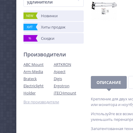
удлинители
Новинки
NEW
Хиты продаж
ХИТ
Скидки
%
Производители
ABC Mount
ARTKRON
Arm-Media
Aspect
Brateck
Digis
ОПИСАНИЕ
Electriclight
Ergotron
Holder
iTECHmount
Крепление для двух мо
Все производители
или монитора и ноутб
Используйте все возмо
уменьшить перенапря
Запатентованная тех