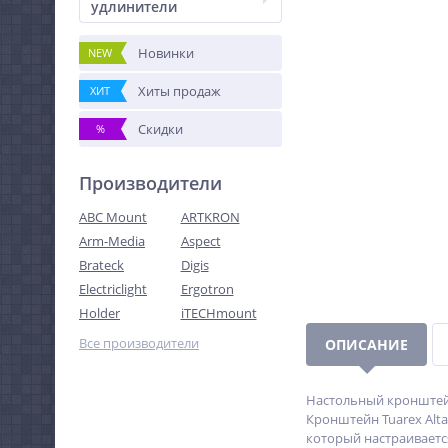
удлинители
Новинки
NEW
Хиты продаж
ХИТ
Скидки
%
Производители
ABC Mount
ARTKRON
Arm-Media
Aspect
Brateck
Digis
Electriclight
Ergotron
Holder
iTECHmount
Все производители
ОПИСАНИЕ
Настольный кронштейн 
Кронштейн Tuarex Alta
который настраиваетс