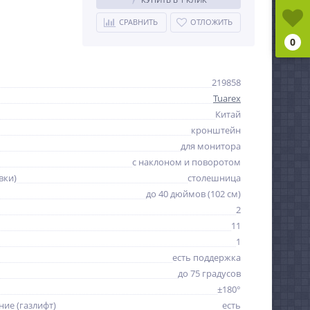
СРАВНИТЬ
ОТЛОЖИТЬ
0
219858
Tuarex
Китай
кронштейн
для монитора
с наклоном и поворотом
вки)
столешница
до 40 дюймов (102 см)
2
11
1
есть поддержка
до 75 градусов
±180°
ие (газлифт)
есть