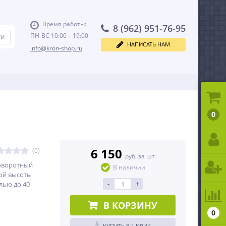
Время работы:
8 (962) 951-76-95
ПН-ВС 10:00 – 19:00
НАПИСАТЬ НАМ
info@kron-shop.ru
0
6 150
(0)
руб. за шт
оворотный
В наличии
ой высоты
-
+
лью до 40
В КОРЗИНУ
0
КУПИТЬ В 1 КЛИК