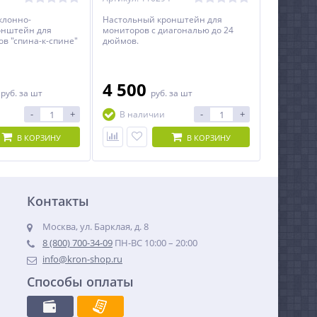
клонно-
Настольный кронштейн для
онштейн для
мониторов с диагональю до 24
в "спина-к-спине"
дюймов.
о 24 дюймов
 регулировкой по
0
4 500
руб.
за шт
руб.
за шт
-
+
-
+
В наличии
В КОРЗИНУ
В КОРЗИНУ
Контакты
Москва, ул. Барклая, д. 8
8 (800) 700-34-09
ПН-ВС 10:00 – 20:00
info@kron-shop.ru
Способы оплаты