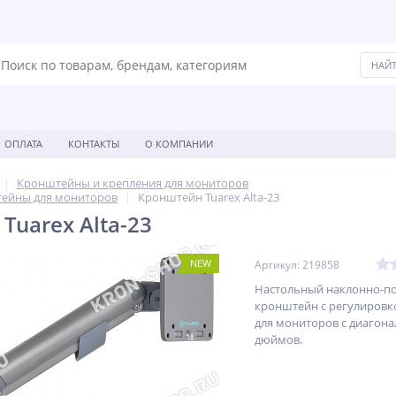
ОПЛАТА
КОНТАКТЫ
О КОМПАНИИ
Кронштейны и крепления для мониторов
ейны для мониторов
Кронштейн Tuarex Alta-23
Tuarex Alta-23
NEW
Артикул: 219858
Настольный наклонно-п
кронштейн с регулировк
для мониторов с диагона
дюймов.