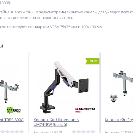
1800R.
ейна Tuarex Alta-23 предусмотрены скрытые каналы для укладки всех 
тола и крепление на поверхность стола.
соответствуют стандартам VESA 75x75 мм и 100x100 мм.
ры
NEW
nt TBBS-800G
Кронштейн Ultramounts
Кронштейн Erg
UM741BW (белый)
Артикул: 219479
Артикул: 11034