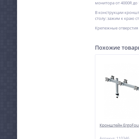
монитора от 4000R до 
В конструкции кроншт
столу: зажим к краю с
Крепежные отверстия 
Похожие това
Кронштейн ErgoFou
Артикул: 110346