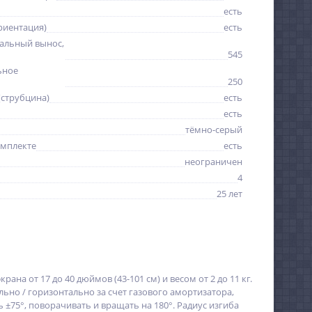
есть
риентация)
есть
альный вынос,
545
ьное
250
(струбцина)
есть
есть
тёмно-серый
омплекте
есть
неограничен
4
25 лет
на от 17 до 40 дюймов (43-101 см) и весом от 2 до 11 кг.
ьно / горизонтально за счет газового амортизатора,
75°, поворачивать и вращать на 180°. Радиус изгиба