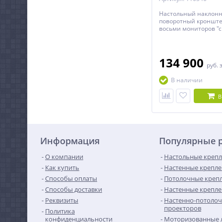
Настольный наклонн
поворотный кронште
восьми мониторов "с
спине" с диагональю
дюймов включительн
регулировкой по выс
134 900
руб.
В наличии
В
Информация
Популярные 
О компании
Настольные крепл
Как купить
Настенные крепле
Способы оплаты
Потолочные крепл
Способы доставки
Настенные крепле
Реквизиты
Настенно-потолоч
проекторов
Политика
конфиденциальности
Моторизованные 