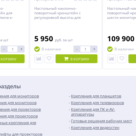
о-
Настольный наклонно-
Настольный на
йн для
поворотный кронштейн с
поворотный кр
пина-к-
регулировкой высоты для
шести мониторо
 до 24
мониторов с диагональю экрана
с диагональю д
о с
от 24 до 57 дюймов и весом до 30
включительно с
оте.
кг.
высоте.
5 950
109 90
за шт
руб.
за шт
-
+
-
+
В наличии
В наличии
 КОРЗИНУ
В КОРЗИНУ
разделы
ения для мониторов
Крепления для планшетов
ния для мониторов
Крепления для телевизоров
ения для проекторов
Крепления для ПК и AV-
аппаратуры
ния для проекторов
Готовые решения рабочих мест
ные крепления для
Крепления для видеостен
лифты для проекторов