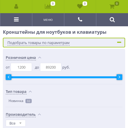
0
0
0
МЕНЮ
Кронштейны для ноутбуков и клавиатуры
Подобрать товары по параметрам
Розничная цена
от
до
руб.
Тип товара
Новинка
32
Производитель
Все