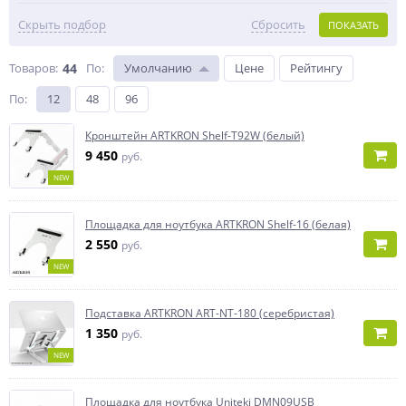
Скрыть подбор
Сбросить
ПОКАЗАТЬ
Товаров:
44
По
:
Умолчанию
Цене
Рейтингу
По
:
12
48
96
Кронштейн ARTKRON Shelf-T92W (белый)
9 450
руб.
NEW
Площадка для ноутбука ARTKRON Shelf-16 (белая)
2 550
руб.
NEW
Подставка ARTKRON ART-NT-180 (серебристая)
1 350
руб.
NEW
Площадка для ноутбука Uniteki DMN09USB