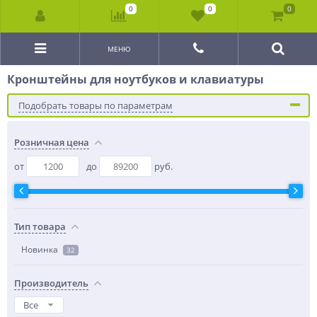
0
0
0
МЕНЮ
Кронштейны для ноутбуков и клавиатуры
Подобрать товары по параметрам
Розничная цена
от
до
руб.
Тип товара
Новинка
32
Производитель
Все