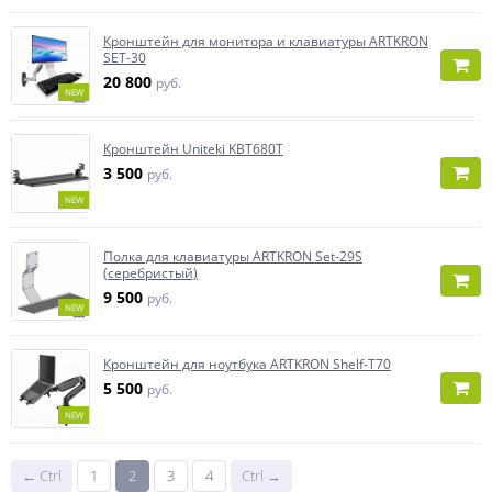
Кронштейн для монитора и клавиатуры ARTKRON
SET-30
20 800
руб.
NEW
Кронштейн Uniteki KBT680T
3 500
руб.
NEW
Полка для клавиатуры ARTKRON Set-29S
(серебристый)
9 500
руб.
NEW
Кронштейн для ноутбука ARTKRON Shelf-T70
5 500
руб.
NEW
← Ctrl
1
2
3
4
Ctrl →