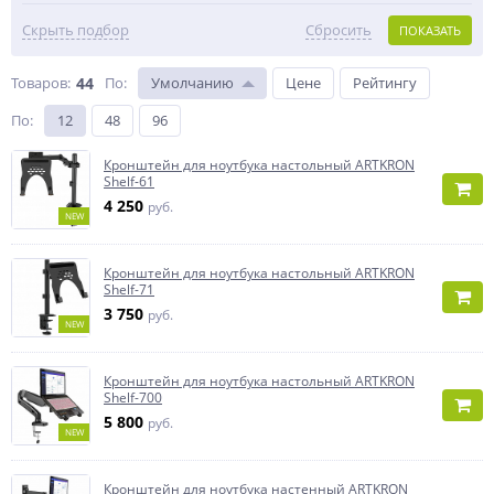
Скрыть подбор
Сбросить
ПОКАЗАТЬ
Товаров:
44
По
:
Умолчанию
Цене
Рейтингу
По
:
12
48
96
Кронштейн для ноутбука настольный ARTKRON
Shelf-61
4 250
руб.
NEW
Кронштейн для ноутбука настольный ARTKRON
Shelf-71
3 750
руб.
NEW
Кронштейн для ноутбука настольный ARTKRON
Shelf-700
5 800
руб.
NEW
Кронштейн для ноутбука настенный ARTKRON