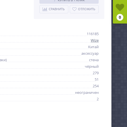
СРАВНИТЬ
ОТЛОЖИТЬ
0
116185
Wize
Китай
аксессуар
вки)
стена
чёрный
279
51
254
неограничен
2