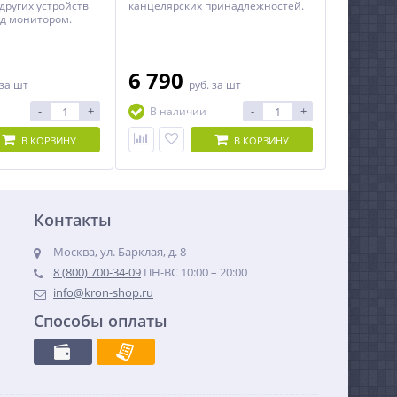
других устройств
канцелярских принадлежностей.
ад монитором.
6 790
за шт
руб.
за шт
-
+
-
+
В наличии
В КОРЗИНУ
В КОРЗИНУ
Контакты
Москва, ул. Барклая, д. 8
8 (800) 700-34-09
ПН-ВС 10:00 – 20:00
info@kron-shop.ru
Способы оплаты