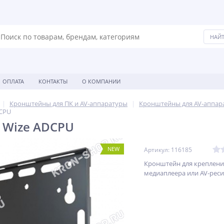
ОПЛАТА
КОНТАКТЫ
О КОМПАНИИ
Кронштейны для ПК и AV-аппаратуры
Кронштейны для AV-аппар
CPU
 Wize ADCPU
NEW
Артикул: 116185
Кронштейн для креплени
медиаплеера или AV-реси