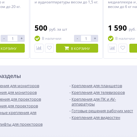
о и
и аудиоаппаратуры весом до 1,5 кг.
медиаплеера и 
м до 20 кг.
весом до 6 кг н
500
1 590
руб.
за шт
руб.
-
+
-
+
В наличии
В наличии
 КОРЗИНУ
В КОРЗИНУ
разделы
ения для мониторов
Крепления для планшетов
ния для мониторов
Крепления для телевизоров
ения для проекторов
Крепления для ПК и AV-
аппаратуры
ния для проекторов
Готовые решения рабочих мест
ные крепления для
Крепления для видеостен
лифты для проекторов