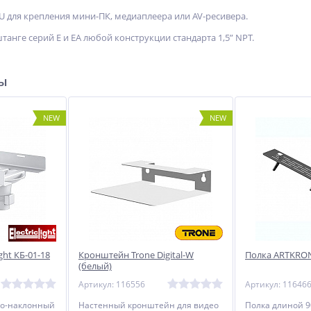
 для крепления мини-ПК, медиаплеера или AV-ресивера.
штанге серий E и EA любой конструкции стандарта 1,5” NPT.
ры
NEW
NEW
ght КБ-01-18
Кронштейн Trone Digital-W
Полка ARTKRON
(белый)
Артикул: 116556
Артикул: 11646
но-наклонный
Настенный кронштейн для видео
Полка длиной 9