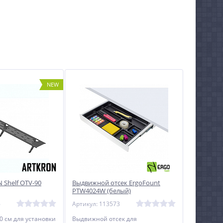
NEW
 Shelf OTV-90
Выдвижной отсек ErgoFount
PTW4024W (белый)
6
Артикул: 113573
0 см для установки
Выдвижной отсек для