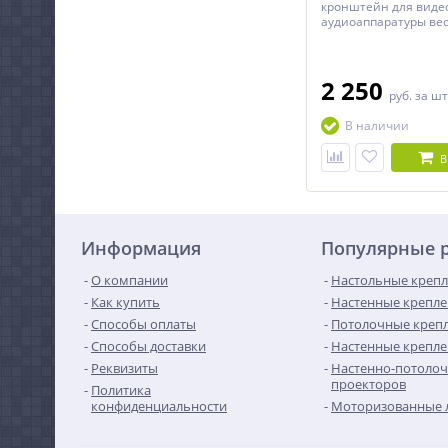
кронштейн для виде
аудиоаппаратуры весо
2 250
руб.
за шт
В наличии
В
Информация
Популярные 
О компании
Настольные крепл
Как купить
Настенные крепле
Способы оплаты
Потолочные крепл
Способы доставки
Настенные крепле
Реквизиты
Настенно-потолоч
проекторов
Политика
конфиденциальности
Моторизованные 