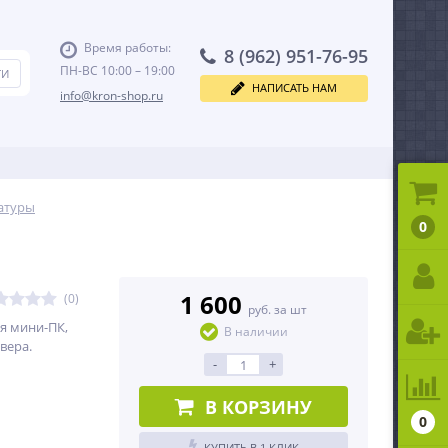
Время работы:
8 (962) 951-76-95
ПН-ВС 10:00 – 19:00
НАПИСАТЬ НАМ
info@kron-shop.ru
атуры
0
1 600
(0)
руб. за шт
я мини-ПК,
В наличии
вера.
-
+
В КОРЗИНУ
0
КУПИТЬ В 1 КЛИК