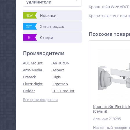
удлинители
Кронштейн Wize ADCPU
Новинки
NEW
Крепится к стене или 
Хиты продаж
ХИТ
Похожие това
Скидки
%
Производители
ABC Mount
ARTKRON
Arm-Media
Aspect
Brateck
Digis
Electriclight
Ergotron
Holder
iTECHmount
Все производители
Кронштейн Electricli
(белый)
Артикул: 219295
Настенный поворот