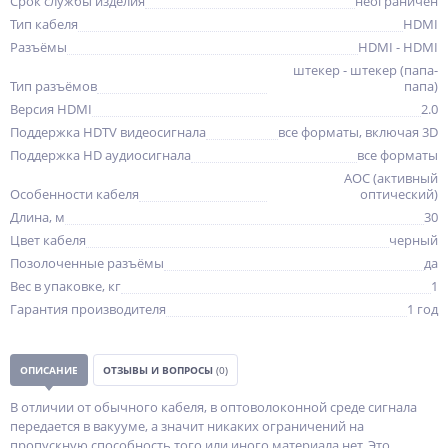
Срок службы изделия
неограничен
Тип кабеля
HDMI
Разъёмы
HDMI - HDMI
штекер - штекер (папа-
Тип разъёмов
папа)
Версия HDMI
2.0
Поддержка HDTV видеосигнала
все форматы, включая 3D
Поддержка HD аудиосигнала
все форматы
AOC (активный
Особенности кабеля
оптический)
Длина, м
30
Цвет кабеля
черный
Позолоченные разъёмы
да
Вес в упаковке, кг
1
Гарантия производителя
1 год
ОПИСАНИЕ
ОТЗЫВЫ И ВОПРОСЫ
(0)
В отличии от обычного кабеля, в оптоволоконной среде сигнала
передается в вакууме, а значит никаких ограничений на
пропускную способность того или иного материала нет. Это