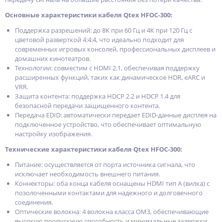
Основные характеристики кабеля Qtex HFOC-300:
Поддержка разрешений: до 8K при 60 Гц и 4K при 120 Гц с
цветовой разверткой 4:4:4, что идеально подходит для
современных игровых консолей, профессиональных дисплеев и
домашних кинотеатров.
Технологии: совместим с HDMI 2.1, обеспечивая поддержку
расширенных функций, таких как динамическое HDR, eARC и
VRR.
Защита контента: поддержка HDCP 2.2 и HDCP 1.4 для
безопасной передачи защищенного контента.
Передача EDID: автоматически передает EDID-данные дисплея на
подключенное устройство, что обеспечивает оптимальную
настройку изображения.
Технические характеристики кабеля Qtex HFOC-300:
Питание: осуществляется от порта источника сигнала, что
исключает необходимость внешнего питания.
Коннекторы: оба конца кабеля оснащены HDMI тип A (вилка) с
позолоченными контактами для надежного и долговечного
соединения.
Оптические волокна: 4 волокна класса OM3, обеспечивающие
высокую пропускную способность и минимальные задержки.