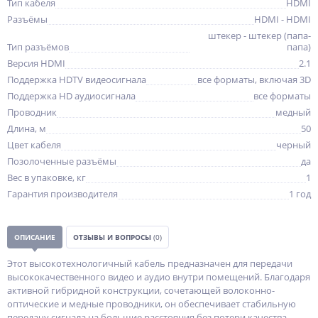
Тип кабеля
HDMI
Разъёмы
HDMI - HDMI
штекер - штекер (папа-
Тип разъёмов
папа)
Версия HDMI
2.1
Поддержка HDTV видеосигнала
все форматы, включая 3D
Поддержка HD аудиосигнала
все форматы
Проводник
медный
Длина, м
50
Цвет кабеля
черный
Позолоченные разъёмы
да
Вес в упаковке, кг
1
Гарантия производителя
1 год
ОПИСАНИЕ
ОТЗЫВЫ И ВОПРОСЫ
(0)
Этот высокотехнологичный кабель предназначен для передачи
высококачественного видео и аудио внутри помещений. Благодаря
активной гибридной конструкции, сочетающей волоконно-
оптические и медные проводники, он обеспечивает стабильную
передачу сигнала на большие расстояния без потери качества.