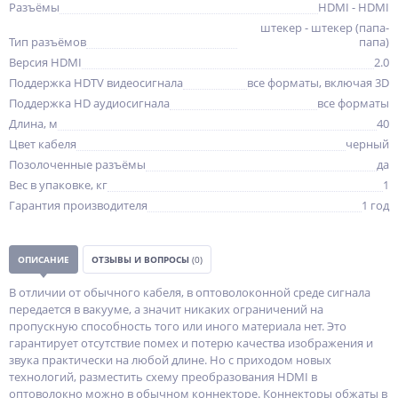
Разъёмы
HDMI - HDMI
штекер - штекер (папа-
Тип разъёмов
папа)
Версия HDMI
2.0
Поддержка HDTV видеосигнала
все форматы, включая 3D
Поддержка HD аудиосигнала
все форматы
Длина, м
40
Цвет кабеля
черный
Позолоченные разъёмы
да
Вес в упаковке, кг
1
Гарантия производителя
1 год
ОПИСАНИЕ
ОТЗЫВЫ И ВОПРОСЫ
(0)
В отличии от обычного кабеля, в оптоволоконной среде сигнала
передается в вакууме, а значит никаких ограничений на
пропускную способность того или иного материала нет. Это
гарантирует отсутствие помех и потерю качества изображения и
звука практически на любой длине. Но с приходом новых
технологий, разместить схему преобразования HDMI в
оптоволокно можно в обычном коннекторе. Коннекторы обжаты в