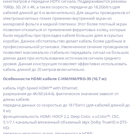
кинотеатров и передачи HDTV сигнала. Поддерживаются режимы
1080p, 3D, 2K x 4K, а также скорость передачи до 18.2Gbit/s (для
кабелей длиной до 6 м включительно). Для защиты проводников от
электромагнитных помех применен внутренний экран из
миларовой фольги и медной плетенки. Этот более плотный экран
позволил отказаться от применения ферритовых колец, которые
были неудобны при прокладке кабеля больших длин в скрытых
коробах. Данное обстоятельство делает кабель более удобным в
профессиональной установке. Увеличенное сечение проводников
позволяет максимально стабильно передавать сигнал на больших
длинах даже при использовании источников сигнала среднего
уровня. Данная конструкция позволяет эффективно использовать
кабель длиной до 20 метров включительно.
Особенности HDMI кабеля C-HM/HM/PRO-35 (10,7 м):
кабель High-Speed HDMI™ with Ethernet;
разрешения до 4K/60 (4:4:4), фактическое значение зависит от
длины кабеля;
передача данных со скоростью до 18 Гбит/с (для кабелей длиной до
6 м);
функциональность HDMI: HDCP 2.2, Deep Color, x.v.Color™, CEC,
5.1/7.1-канальный вложенный объемный звук Dolby TrueHD и DTS-
HD;
передача несжатого аудио, вложенного в HDMI;