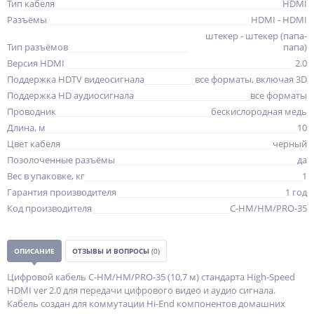
Тип кабеля
HDMI
Разъёмы
HDMI - HDMI
штекер - штекер (папа-
Тип разъёмов
папа)
Версия HDMI
2.0
Поддержка HDTV видеосигнала
все форматы, включая 3D
Поддержка HD аудиосигнала
все форматы
Проводник
бескислородная медь
Длина, м
10
Цвет кабеля
черный
Позолоченные разъёмы
да
Вес в упаковке, кг
1
Гарантия производителя
1 год
Код производителя
C-HM/HM/PRO-35
ОПИСАНИЕ
ОТЗЫВЫ И ВОПРОСЫ
(0)
Цифровой кабель C-HM/HM/PRO-35 (10,7 м) стандарта High-Speed
HDMI ver 2.0 для передачи цифрового видео и аудио сигнала.
Кабель создан для коммутации Hi-End компонентов домашних