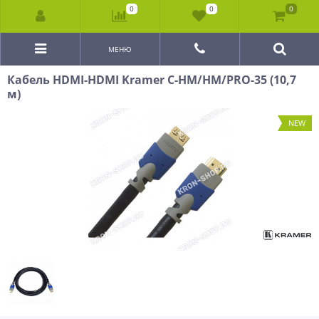
0
0
0
МЕНЮ
Кабель HDMI-HDMI Kramer C-HM/HM/PRO-35 (10,7
м)
NEW