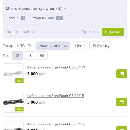
Место крепления (установки)
стена
столешница
7
28
Скрыть подбор
Сбросить
ПОКАЗАТЬ
Товаров:
36
По
:
Умолчанию
Цене
Рейтингу
По
:
12
48
96
Кабель-канал ErgoFount CS-60/1W
3 000
руб.
NEW
Кабель-канал ErgoFount CS-60/1B
3 000
руб.
NEW
Кабель-канал ErgoFount CS-60/1S