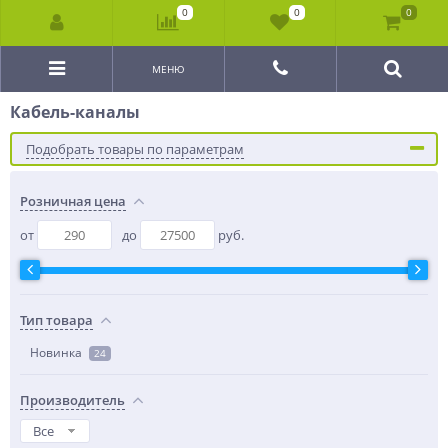
0
0
0
МЕНЮ
Кабель-каналы
Подобрать товары по параметрам
Розничная цена
от
до
руб.
Тип товара
Новинка
24
Производитель
Все