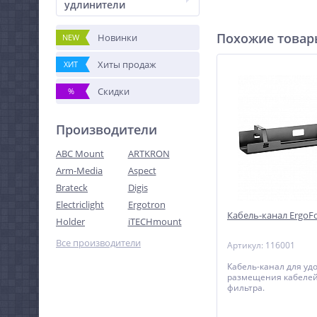
удлинители
Похожие това
Новинки
NEW
Хиты продаж
ХИТ
Скидки
%
Производители
ABC Mount
ARTKRON
Arm-Media
Aspect
Brateck
Digis
Electriclight
Ergotron
Кабель-канал ErgoFo
Holder
iTECHmount
Все производители
Артикул: 116001
Кабель-канал для уд
размещения кабелей
фильтра.