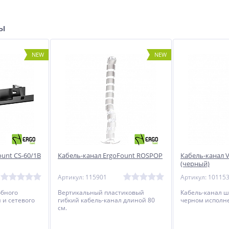
ры
NEW
NEW
unt CS-60/1B
Кабель-канал ErgoFount ROSPOP
Кабель-канал V
(черный)
Артикул: 115901
Артикул: 10115
обного
Вертикальный пластиковый
Кабель-канал ш
 и сетевого
гибкий кабель-канал длиной 80
черном исполн
см.