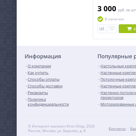
3 000
руб.
за шт
В наличии
В
Информация
Популярные 
О компании
Настольные крепл
Как купить
Настенные крепле
Способы оплаты
Потолочные крепл
Способы доставки
Настенные крепле
Реквизиты
Настенно-потолоч
проекторов
Политика
конфиденциальности
Моторизованные 
© Интернет-магазин Kron-Shop, 2026
Контакты
Ка
Россия, Москва, ул. Барклая, д. 8