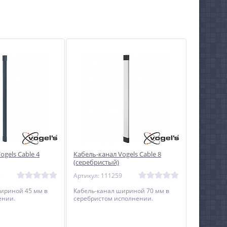
ogels Cable 4
Кабель-канал Vogels Cable 8
(серебристый)
3
Артикул: 111259
ириной 45 мм в
Кабель-канал шириной 70 мм в
ении.
серебристом исполнении.