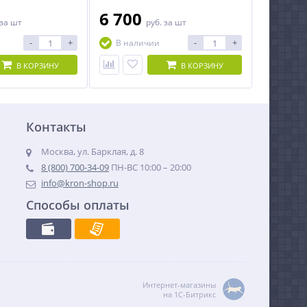
6 700
за шт
руб.
за шт
-
+
-
+
В наличии
В КОРЗИНУ
В КОРЗИНУ
Контакты
Москва, ул. Барклая, д. 8
8 (800) 700-34-09
ПН-ВС 10:00 – 20:00
info@kron-shop.ru
Способы оплаты
Интернет-магазины
на 1С-Битрикс