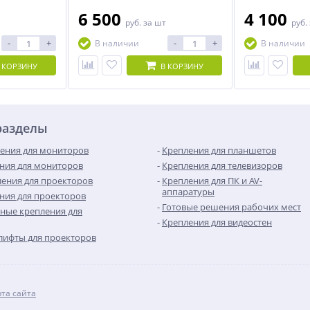
6 500
4 100
руб.
за шт
руб.
-
+
-
+
В наличии
В наличии
 КОРЗИНУ
В КОРЗИНУ
разделы
ения для мониторов
Крепления для планшетов
ния для мониторов
Крепления для телевизоров
ения для проекторов
Крепления для ПК и AV-
аппаратуры
ния для проекторов
Готовые решения рабочих мест
ные крепления для
Крепления для видеостен
лифты для проекторов
рта сайта