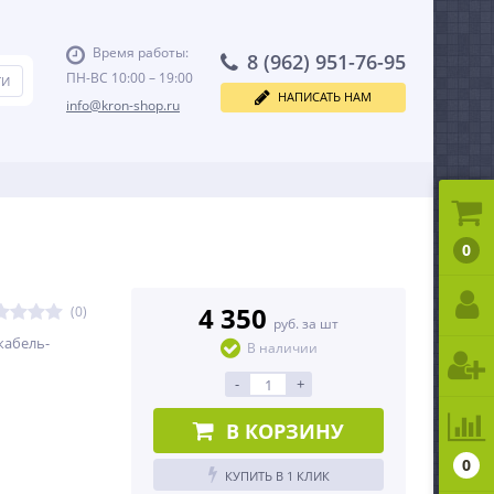
Время работы:
8 (962) 951-76-95
ПН-ВС 10:00 – 19:00
НАПИСАТЬ НАМ
info@kron-shop.ru
0
4 350
(0)
руб. за шт
кабель-
В наличии
-
+
В КОРЗИНУ
0
КУПИТЬ В 1 КЛИК