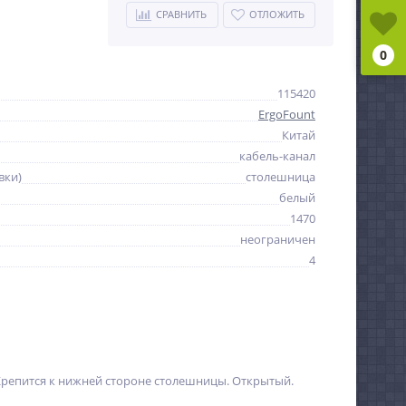
СРАВНИТЬ
ОТЛОЖИТЬ
0
115420
ErgoFount
Китай
кабель-канал
вки)
столешница
белый
1470
неограничен
4
 Крепится к нижней стороне столешницы. Открытый.