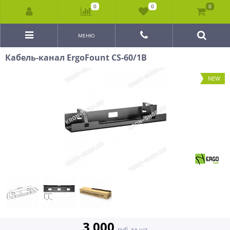
0
0
0
МЕНЮ
Кабель-канал ErgoFount CS-60/1B
NEW
3 000
руб. за шт