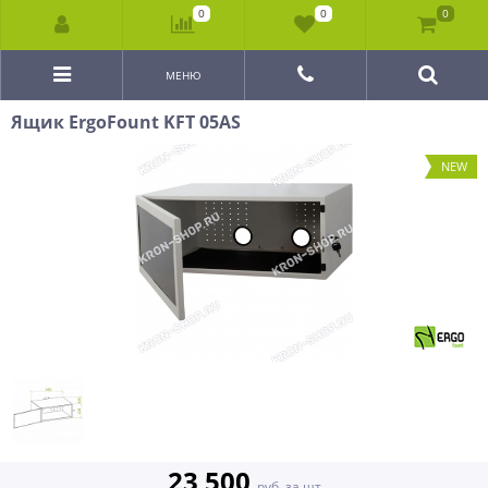
0
0
0
МЕНЮ
Ящик ErgoFount KFT 05AS
NEW
23 500
руб. за шт