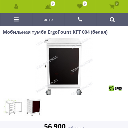
0
0
0
МЕНЮ
Мобильная тумба ErgoFount KFT 004 (белая)
56 900
руб. за шт