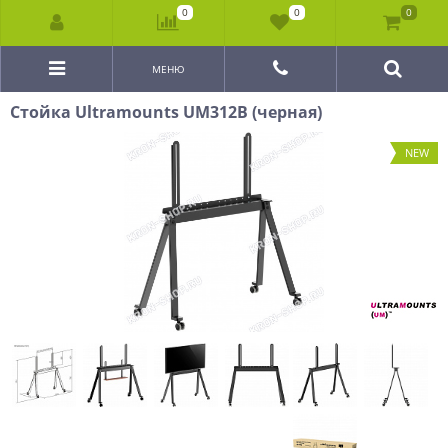
0
0
0
МЕНЮ
Стойка Ultramounts UM312B (черная)
NEW