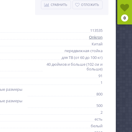
СРАВНИТЬ
ОТЛОЖИТЬ
0
113535
Onkron
Китай
передвижная стойка
для ТВ (от 60 до 100 кг)
40 дюймов и больше (102 см и
больше)
91
1
ые размеры
800
ые размеры
500
2
есть
белый