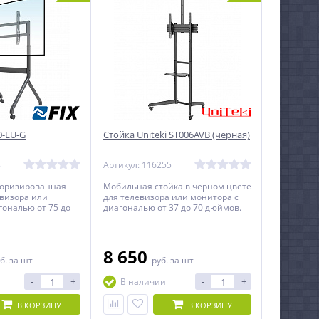
0-EU-G
Стойка Uniteki ST006AVB (чёрная)
8
Артикул: 116255
оризированная
Мобильная стойка в чёрном цвете
евизора или
для телевизора или монитора с
гональю от 75 до
диагональю от 37 до 70 дюймов.
ом до 90 кг.
8 650
б.
за шт
руб.
за шт
-
+
-
+
В наличии
В КОРЗИНУ
В КОРЗИНУ