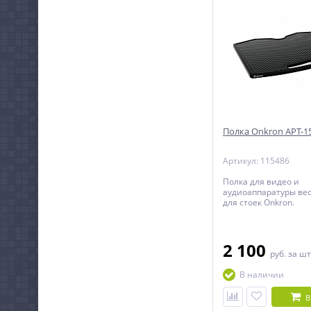
Полка Onkron APT-15
Артикул: 115486
Полка для видео и
аудиоаппаратуры вес
для стоек Onkron.
2 100
руб.
за шт
В наличии
В