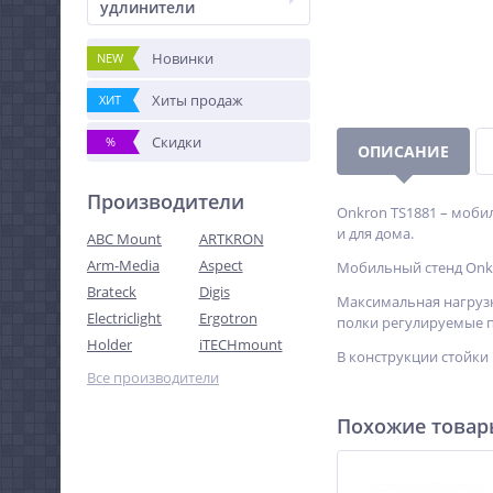
удлинители
Новинки
NEW
Хиты продаж
ХИТ
Скидки
%
ОПИСАНИЕ
Производители
Onkron TS1881 – мобил
и для дома.
ABC Mount
ARTKRON
Arm-Media
Aspect
Мобильный стенд Onk
Brateck
Digis
Максимальная нагрузк
Electriclight
Ergotron
полки регулируемые п
Holder
iTECHmount
В конструкции стойки
Все производители
Похожие това