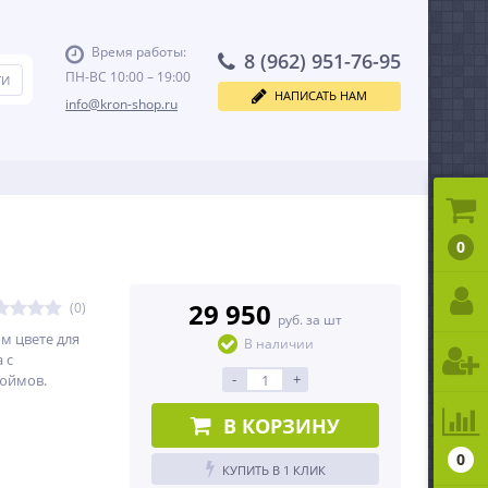
Время работы:
8 (962) 951-76-95
ПН-ВС 10:00 – 19:00
НАПИСАТЬ НАМ
info@kron-shop.ru
0
29 950
(0)
руб. за шт
м цвете для
В наличии
 с
-
+
дюймов.
В КОРЗИНУ
0
КУПИТЬ В 1 КЛИК