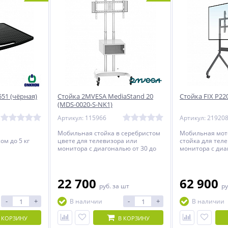
51 (чёрная)
Стойка 2MVESA MediaStand 20
Стойка FIX P22
(MDS-0020-S-NK1)
Артикул: 115966
Артикул: 21920
Мобильная стойка в серебристом
Мобильная мот
ом до 5 кг
цвете для телевизора или
стойка для тел
монитора с диагональю от 30 до
монитора с диа
60 дюймов.
90 дюймов и вес
22 700
62 900
руб.
за шт
ру
-
+
-
+
В наличии
В наличии
 КОРЗИНУ
В КОРЗИНУ