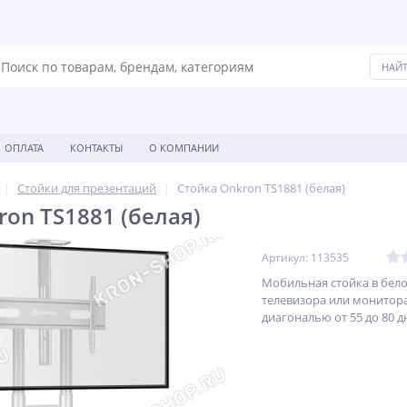
ОПЛАТА
КОНТАКТЫ
О КОМПАНИИ
Стойки для презентаций
Стойка Onkron TS1881 (белая)
ron TS1881 (белая)
Артикул: 113535
Мобильная стойка в бело
телевизора или монитора
диагональю от 55 до 80 