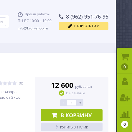
Время работы:
8 (962) 951-76-95
ПН-ВС 10:00 – 19:00
НАПИСАТЬ НАМ
info@kron-shop.ru
0
12 600
(0)
руб. за шт
елевизора
В наличии
ью от 37 до
-
+
В КОРЗИНУ
0
КУПИТЬ В 1 КЛИК