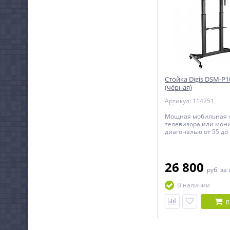
Стойка Digis DSM-P
(чёрная)
Артикул: 114251
Мощная мобильная с
телевизора или мони
диагональю от 55 до
26 800
руб.
за
В наличии
В