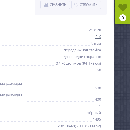
СРАВНИТЬ
ОТЛОЖИТЬ
0
219170
FIX
Китай
передвижная стойка
для средних экранов
37-70 дюймов (94-178 см)
50
1
ые размеры
600
ые размеры
400
1
чёрный
1495
-10° (вниз) / +10° (вверх)