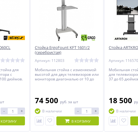
1060CL
Стойка ErgoFount KFT 1601/2
Стойка ARTKRO
(серебристая)
Артикул: 112803
Артикул: 11657
тойка для
Мобильная стойка с изменяемой
Мобильная стой
тора с
высотой для двух телевизоров или
для телевизоро
 100 дюймов.
мониторов диагональю от 10 до
37 до 65 дюймо
24 дюймов.
ориентация).
74 500
18 500
 шт
руб.
за шт
ру
-
+
-
+
В наличии
В наличии
 КОРЗИНУ
В КОРЗИНУ