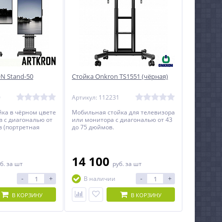
N Stand-50
Стойка Onkron TS1551 (чёрная)
0
Артикул: 112231
ка в чёрном цвете
Мобильная стойка для телевизора
в с диагональю от
или монитора с диагональю от 43
в (портретная
до 75 дюймов.
14 100
б.
за шт
руб.
за шт
-
+
-
+
В наличии
В КОРЗИНУ
В КОРЗИНУ