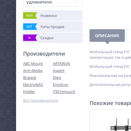
удлинители
Новинки
NEW
Хиты продаж
ХИТ
ОПИСАНИЕ
Скидки
%
Мобильный стенд FIX 
Производители
презентации, так и для
ABC Mount
ARTKRON
Мобильный стенд FIX
Arm-Media
Aspect
Максимальная нагрузк
Brateck
Digis
Electriclight
Ergotron
Дополнительная регул
Holder
iTECHmount
Все производители
Похожие това