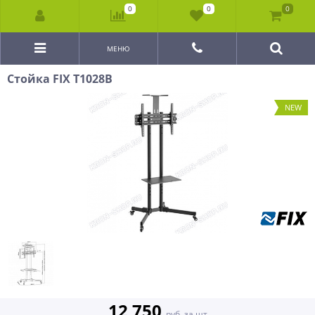
0
0
0
МЕНЮ
Стойка FIX T1028B
NEW
12 750
руб. за шт