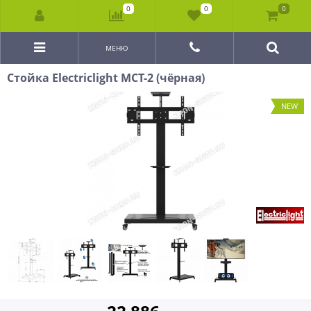
0
0
0
МЕНЮ
Стойка Electriclight МСТ-2 (чёрная)
NEW