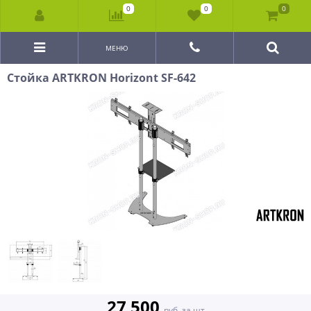
0
0
0
МЕНЮ
Стойка ARTKRON Horizont SF-642
27 500
руб. за шт