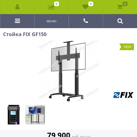
0
0
0
МЕНЮ
Стойка FIX GF150
NEW
79 900
руб. за шт