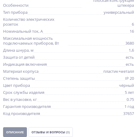
плоская конструкция
Особенности
штекера
Тип прибора
универсальный
Количество электрических
розеток
6
Номинальный ток, A
16
Максимальная мощность
подключаемых приборов, Вт
3680
Длина шнура, м
1,6
Защита от детей
есть
Индикация включения
есть
Материал корпуса
пластик+металл
Степень защиты
IP 20
Цвет прибора
чёрный
Срок службы изделия
5 лет
Вес в упаковке, кг
0.75
Гарантия производителя
1 год
Код производителя
37657
ОПИСАНИЕ
ОТЗЫВЫ И ВОПРОСЫ
(0)