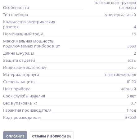
плоская конструкция
Особенности
штекера
Тип прибора
универсальный
Количество электрических
розеток
4
Номинальный ток, A
16
Максимальная мощность
подключаемых приборов, Вт
3680
Длина шнура, м
2
Защита от детей
есть
Индикация включения
есть
Материал корпуса
пластик+металл
Степень защиты
IP 20
Цвет прибора
чёрный
Срок службы изделия
5 лет
Вес в упаковке, кг
0.7
Гарантия производителя
1 год
Код производителя
37659
ОПИСАНИЕ
ОТЗЫВЫ И ВОПРОСЫ
(0)