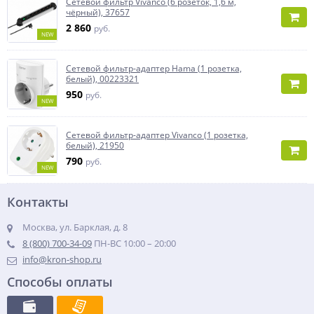
Сетевой фильтр Vivanco (6 розеток, 1,6 м,
чёрный), 37657
2 860
руб.
NEW
Сетевой фильтр-адаптер Hama (1 розетка,
белый), 00223321
950
руб.
NEW
Сетевой фильтр-адаптер Vivanco (1 розетка,
белый), 21950
790
руб.
NEW
Контакты
Москва, ул. Барклая, д. 8
8 (800) 700-34-09
ПН-ВС 10:00 – 20:00
info@kron-shop.ru
Способы оплаты