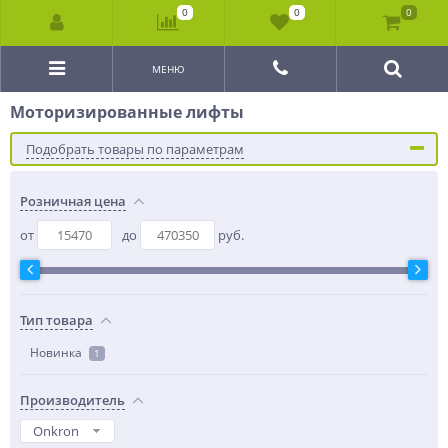
0
0
0
МЕНЮ
Моторизированные лифты
Подобрать товары по параметрам
Розничная цена
от
до
руб.
Тип товара
Новинка
1
Производитель
Onkron