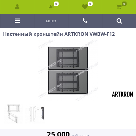
0
0
0
МЕНЮ
Настенный кронштейн ARTKRON VWBW-F12
25 000
руб. за шт