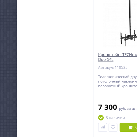
Кронштейн iTECHmo
Duo-54L
Артикул: 110535
Телескопический дв
потолочный наклонн
поворотный кронште
телевизоров и монит
диагональю от 32 до
7 300
руб.
за шт
В наличии
В