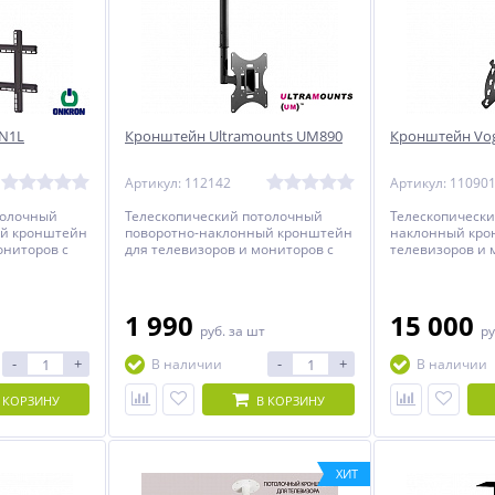
N1L
Кронштейн Ultramounts UM890
Кронштейн Vog
Артикул: 112142
Артикул: 11090
толочный
Телескопический потолочный
Телескопическ
ый кронштейн
поворотно-наклонный кронштейн
наклонный кро
ониторов с
для телевизоров и мониторов с
телевизоров и 
 70 дюймов.
диагональю от 26 до 42 дюймов.
диагональю от 
1 990
15 000
руб.
за шт
ру
-
+
-
+
В наличии
В наличии
 КОРЗИНУ
В КОРЗИНУ
ХИТ