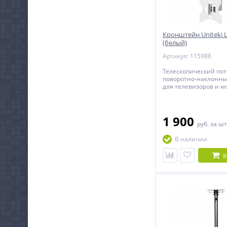
Кронштейн Uniteki
(белый)
Артикул: 115988
Телескопический по
поворотно-наклонн
для телевизоров и м
диагональю от 23 до
1 900
руб.
за шт
В наличии
В