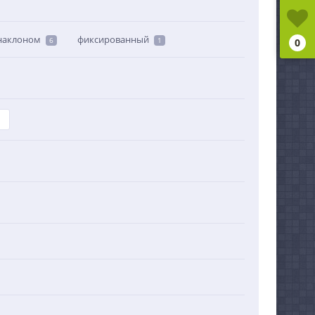
 наклоном
фиксированный
6
1
0