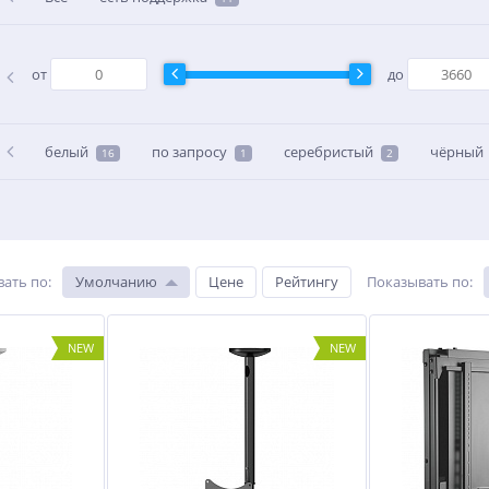
от
до
белый
по запросу
серебристый
чёрный
16
1
2
вать по
:
Умолчанию
Цене
Рейтингу
Показывать по
:
NEW
NEW