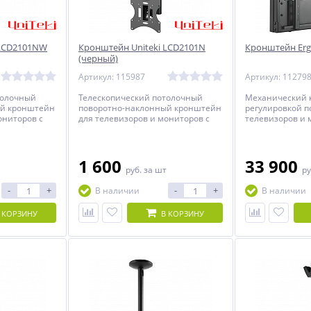
 LCD2101NW
Кронштейн Uniteki LCD2101N
Кронштейн Er
(черный)
Артикул: 115987
Артикул: 11279
толочный
Телескопический потолочный
Механический 
ый кронштейн
поворотно-наклонный кронштейн
регулировкой п
ониторов с
для телевизоров и мониторов с
телевизоров и 
 42 дюймов.
диагональю от 23 до 42 дюймов.
диагональю от 
1 600
33 900
руб.
за шт
ру
-
+
-
+
В наличии
В наличии
 КОРЗИНУ
В КОРЗИНУ