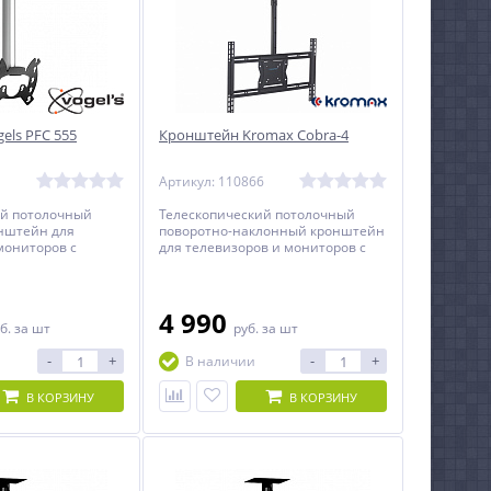
els PFC 555
Кронштейн Kromax Cobra-4
1
Артикул: 110866
ий потолочный
Телескопический потолочный
нштейн для
поворотно-наклонный кронштейн
мониторов с
для телевизоров и мониторов с
26 до 42 дюймов.
диагональю от 32 до 65 дюймов.
4 990
б.
за шт
руб.
за шт
-
+
-
+
В наличии
В КОРЗИНУ
В КОРЗИНУ