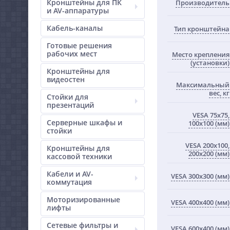
Кронштейны для ПК
Производитель
и AV-аппаратуры
Кабель-каналы
Тип кронштейна
Готовые решения
рабочих мест
Место крепления
(установки)
Кронштейны для
видеостен
Максимальный
вес, кг
Стойки для
презентаций
VESA 75x75,
Серверные шкафы и
100x100 (мм)
стойки
VESA 200x100,
Кронштейны для
200x200 (мм)
кассовой техники
Кабели и AV-
VESA 300x300 (мм)
коммутация
Моторизированные
VESA 400x400 (мм)
лифты
Сетевые фильтры и
VESA 600x400 (мм)