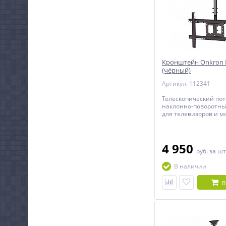
Кронштейн Onkron 
(чёрный)
Артикул: 112341
Телескопический по
наклонно-поворотн
для телевизоров и м
диагональю от 32 до
4 950
руб.
за шт
В наличии
В