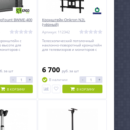
goFount BWME-400
Кронштейн Onkron N2L
(чёрный)
8
Артикул: 112342
кронштейн с
Телескопический потолочный
о высоте для
наклонно-поворотный кронштейн
мониторов с
для телевизоров и мониторов с
37 до 55 дюймов.
диагональю от 32 до 70 дюймов.
6 700
б.
за шт
руб.
за шт
-
+
-
+
В наличии
В КОРЗИНУ
В КОРЗИНУ