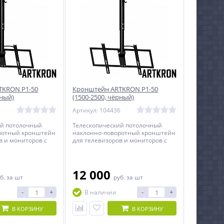
TKRON P1-50
Кронштейн ARTKRON P1-50
рный)
(1500-2500, чёрный)
7
Артикул: 104436
ий потолочный
Телескопический потолочный
ротный кронштейн
наклонно-поворотный кронштейн
в и мониторов с
для телевизоров и мониторов с
32 до 60 дюймов.
диагональю от 32 до 60 дюймов.
12 000
б.
за шт
руб.
за шт
-
+
-
+
В наличии
В КОРЗИНУ
В КОРЗИНУ