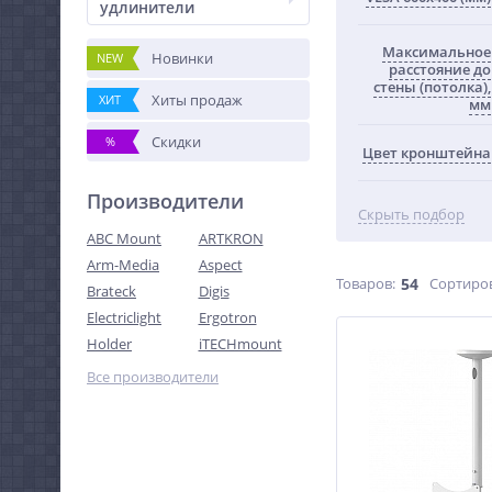
удлинители
Максимальное
Новинки
NEW
расстояние до
стены (потолка),
Хиты продаж
ХИТ
мм
Скидки
%
Цвет кронштейна
Производители
Скрыть подбор
ABC Mount
ARTKRON
Arm-Media
Aspect
Товаров:
54
Сортиро
Brateck
Digis
Electriclight
Ergotron
Holder
iTECHmount
Все производители