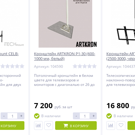
unt CELB-
Кронштейн ARTKRON​ P1-30 (600-
Кронштейн AR
1000 мм, белый)
(2500-3000, чё
Артикул: 104590
Артикул: 10443
ухсторонний
Потолочный кронштейн в белом
Телескопическ
о-
цвете для телевизоров и
наклонно-пово
йн для двух
мониторов с диагональю от 26 до
для телевизоро
оров с
40 дюймов c возможностью
диагональю от 
 55 дюймов.
размещения телевизора
параллельно полу.
7 200
16 800
руб.
за шт
ру
-
+
-
+
В наличии
В наличии
 КОРЗИНУ
В КОРЗИНУ