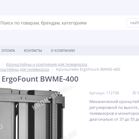
ОПЛАТА
КОНТАКТЫ
О КОМПАНИИ
Кронштейны и крепления для телевизора
нштейны для телевизора
Кронштейн ErgoFount BWME-400
ErgoFount BWME-400
Артикул: 112798
Механический кронштей
регулировкой по высоте 
телевизоров и мониторов
диагональю от 37 до 55 