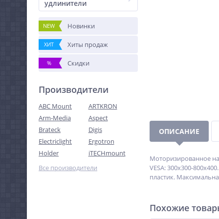
удлинители
Новинки
NEW
Хиты продаж
ХИТ
Скидки
%
Производители
ABC Mount
ARTKRON
Arm-Media
Aspect
Brateck
Digis
ОПИСАНИЕ
Electriclight
Ergotron
Holder
iTECHmount
Моторизированное нас
Все производители
VESA: 300х300-800х400
пластик. Максимальная
Похожие това