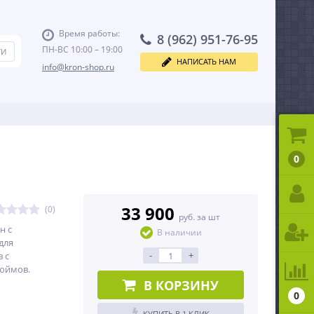
Время работы:
8 (962) 951-76-95
ПН-ВС 10:00 – 19:00
НАПИСАТЬ НАМ
info@kron-shop.ru
0
33 900
(0)
руб. за шт
н с
В наличии
для
-
+
 с
дюймов.
В КОРЗИНУ
0
КУПИТЬ В 1 КЛИК