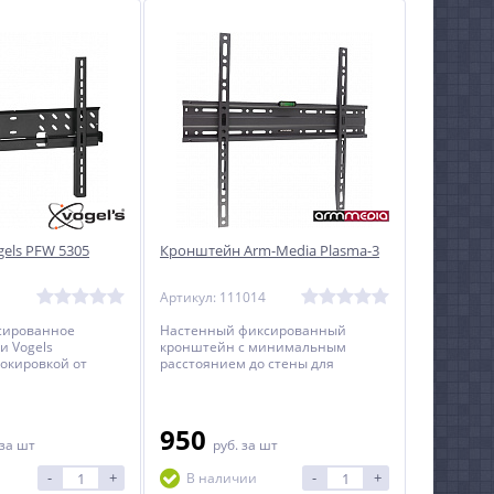
els PFW 5305
Кронштейн Arm-Media Plasma-3
1
Артикул: 111014
сированное
Настенный фиксированный
и Vogels
кронштейн с минимальным
блокировкой от
расстоянием до стены для
 снятия с
телевизоров с диагональю от 22
его замка и
до 65 дюймов.
ма для
мониторов с
950
за шт
руб.
за шт
32 до 42 дюймов.
-
+
-
+
В наличии