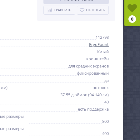
СРАВНИТЬ
ОТЛОЖИТЬ
0
112798
ErgoFount
Китай
кронштейн
для средних экранов
фиксированный
да
вки)
потолок
37-55 дюймов (94-140 см)
40
есть поддержка
ые размеры
800
ые размеры
400