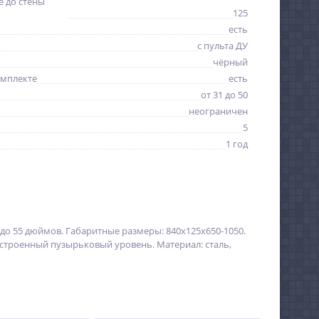
 до стены
125
есть
с пульта ДУ
чёрный
омплекте
есть
от 31 до 50
неограничен
5
1 год
до 55 дюймов. Габаритные размеры: 840х125х650-1050.
. Встроенный пузырьковый уровень. Материал: сталь,