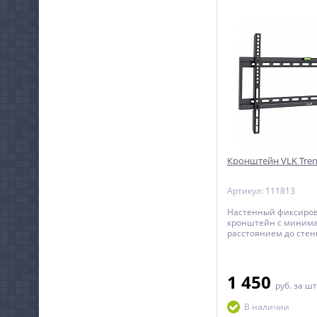
Кронштейн VLK Tren
Артикул: 111813
Настенный фиксиро
кронштейн с миним
расстоянием до стен
телевизоров с диаго
дюймов.
1 450
руб.
за шт
В наличии