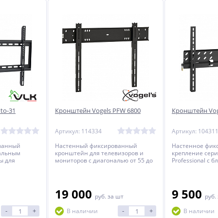
to-31
Кронштейн Vogels PFW 6800
Кронштейн Vog
Артикул: 114334
Артикул: 10431
ванный
Настенный фиксированный
Настенное фик
альным
кронштейн для телевизоров и
крепление сери
ы для
мониторов с диагональю от 55 до
Professional с 
налью от 40
80 дюймов.
нежелательного
помощью висяч
торцевого зажи
телевизоров и 
19 000
9 500
руб.
за шт
руб.
диагональю от 
-
+
-
+
В наличии
В наличии