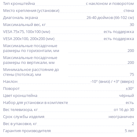
Тип кронштейна
с наклоном и поворотом
Место крепления (установки)
стена
Диагональ экрана
26-40 дюймов (66-102 см)
Максимальный вес, кг
30
VESA 75x75, 100x100 (мм)
есть поддержка
VESA 200x100, 200x200 (мм)
есть поддержка
Максимальные посадочные
размеры по горизонтали, мм
200
Максимальные посадочные
размеры по вертикали, мм
200
Минимальное расстояние до
стены (потолка), мм
75
Наклон
-10° (вниз) / +3° (вверх)
Поворот
±30°
Цвет кронштейна
чёрный
Набор для установки в комплекте
есть
Вес телевизора, кг
от 16 до 30
Срок службы изделия
неограничен
Вес в упаковке, кг
2
Гарантия производителя
5 лет