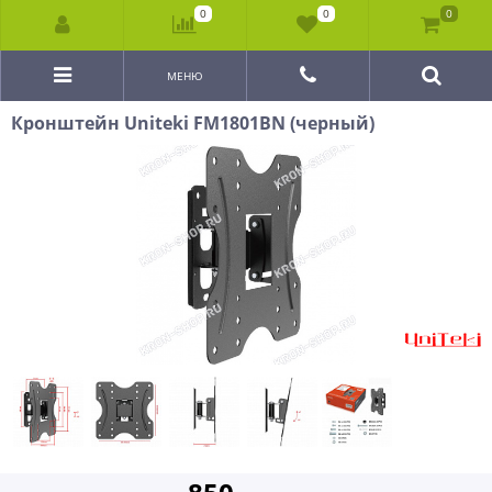
0
0
0
МЕНЮ
Кронштейн Uniteki FM1801BN (черный)