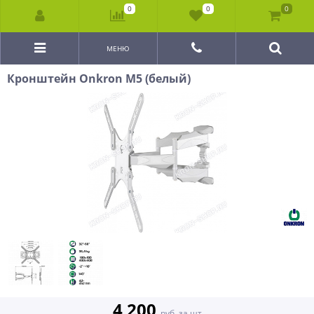
0
0
0
МЕНЮ
Кронштейн Onkron M5 (белый)
4 200
руб. за шт