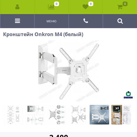
0
0
0
МЕНЮ
Кронштейн Onkron M4 (белый)