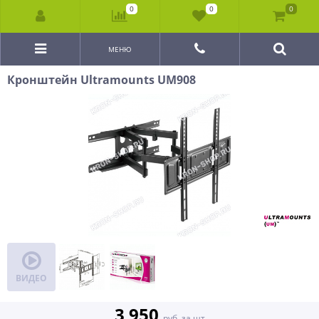
0
0
0
МЕНЮ
Кронштейн Ultramounts UM908
ВИДЕО
3 950
руб. за шт