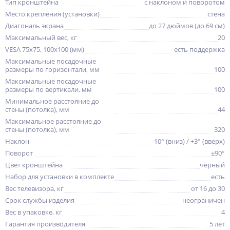
Тип кронштейна
с наклоном и поворотом
Место крепления (установки)
стена
Диагональ экрана
до 27 дюймов (до 69 см)
Максимальный вес, кг
20
VESA 75x75, 100x100 (мм)
есть поддержка
Максимальные посадочные
размеры по горизонтали, мм
100
Максимальные посадочные
размеры по вертикали, мм
100
Минимальное расстояние до
стены (потолка), мм
44
Максимальное расстояние до
стены (потолка), мм
320
Наклон
-10° (вниз) / +3° (вверх)
Поворот
±90°
Цвет кронштейна
чёрный
Набор для установки в комплекте
есть
Вес телевизора, кг
от 16 до 30
Срок службы изделия
неограничен
Вес в упаковке, кг
4
Гарантия производителя
5 лет