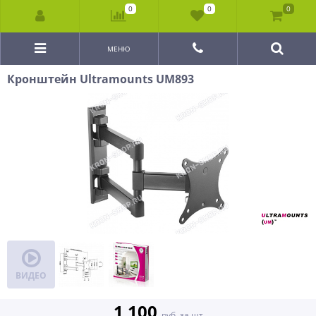
0
0
0
МЕНЮ
Кронштейн Ultramounts UM893
ВИДЕО
1 100
руб. за шт