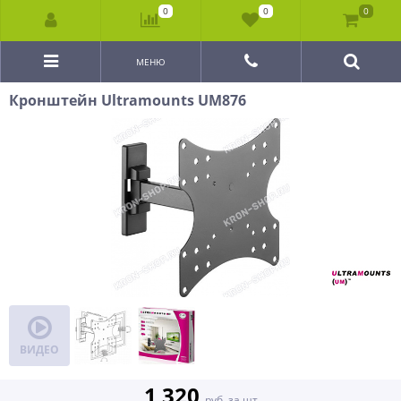
0
0
0
МЕНЮ
Кронштейн Ultramounts UM876
ВИДЕО
1 320
руб. за шт