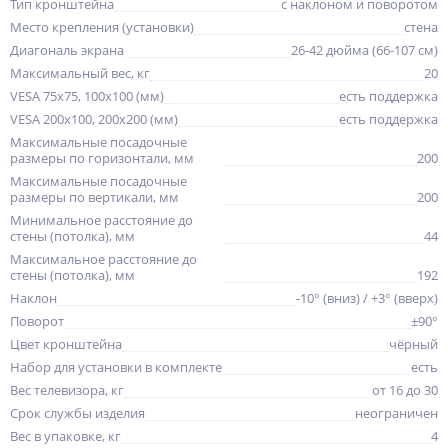
Тип кронштейна
с наклоном и поворотом
Место крепления (установки)
стена
Диагональ экрана
26-42 дюйма (66-107 см)
Максимальный вес, кг
20
VESA 75x75, 100x100 (мм)
есть поддержка
VESA 200x100, 200x200 (мм)
есть поддержка
Максимальные посадочные
размеры по горизонтали, мм
200
Максимальные посадочные
размеры по вертикали, мм
200
Минимальное расстояние до
стены (потолка), мм
44
Максимальное расстояние до
стены (потолка), мм
192
Наклон
-10° (вниз) / +3° (вверх)
Поворот
±90°
Цвет кронштейна
чёрный
Набор для установки в комплекте
есть
Вес телевизора, кг
от 16 до 30
Срок службы изделия
неограничен
Вес в упаковке, кг
4