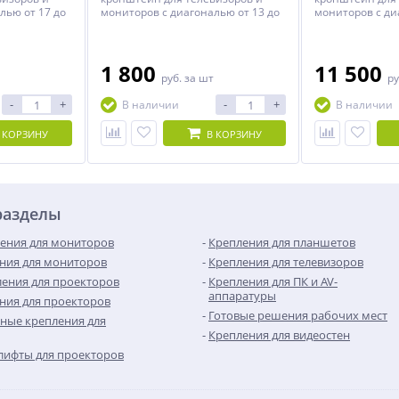
лью от 17 до
мониторов с диагональю от 13 до
мониторов с ди
40 дюймов.
120 дюймов.
1 800
11 500
руб.
за шт
ру
-
+
-
+
В наличии
В наличии
 КОРЗИНУ
В КОРЗИНУ
разделы
ения для мониторов
Крепления для планшетов
ния для мониторов
Крепления для телевизоров
ения для проекторов
Крепления для ПК и AV-
аппаратуры
ния для проекторов
Готовые решения рабочих мест
ные крепления для
Крепления для видеостен
лифты для проекторов