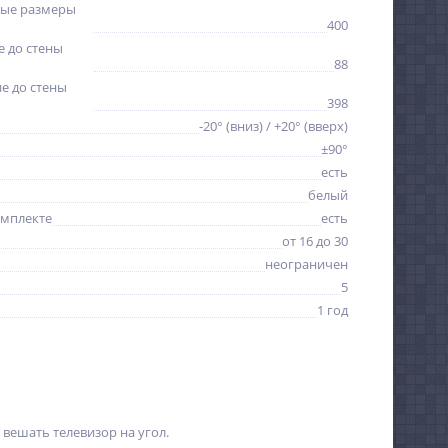
ые размеры
400
 до стены
88
е до стены
398
-20° (вниз) / +20° (вверх)
±90°
есть
белый
омплекте
есть
от 16 до 30
неограничен
5
1 год
вешать телевизор на угол.