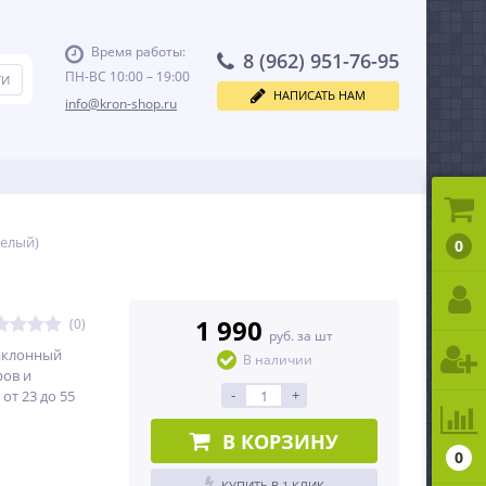
Время работы:
8 (962) 951-76-95
ПН-ВС 10:00 – 19:00
НАПИСАТЬ НАМ
info@kron-shop.ru
елый)
0
1 990
(0)
руб. за шт
аклонный
В наличии
ров и
-
+
от 23 до 55
В КОРЗИНУ
0
КУПИТЬ В 1 КЛИК