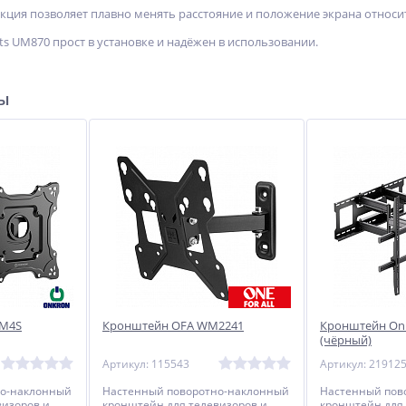
кция позволяет плавно менять расстояние и положение экрана относи
s UM870 прост в установке и надёжен в использовании.
ры
 M4S
Кронштейн OFA WM2241
Кронштейн On
(чёрный)
Артикул: 115543
Артикул: 21912
но-наклонный
Настенный поворотно-наклонный
Настенный пов
визоров и
кронштейн для телевизоров и
кронштейн для 