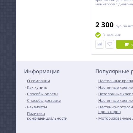
мониторов с диагона
42 дюймов.
2 300
руб.
за шт
В наличии
В
Информация
Популярные 
О компании
Настольные крепл
Как купить
Настенные крепле
Способы оплаты
Потолочные крепл
Способы доставки
Настенные крепле
Реквизиты
Настенно-потолоч
проекторов
Политика
конфиденциальности
Моторизованные 