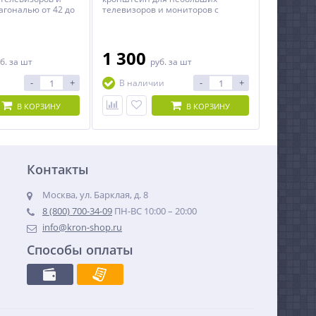
агональю от 42 до
телевизоров и мониторов с
диагональю от 15 до 26 дюймов.
1 300
б.
за шт
руб.
за шт
-
+
-
+
В наличии
В КОРЗИНУ
В КОРЗИНУ
Контакты
Москва, ул. Барклая, д. 8
8 (800) 700-34-09
ПН-ВС 10:00 – 20:00
info@kron-shop.ru
Способы оплаты