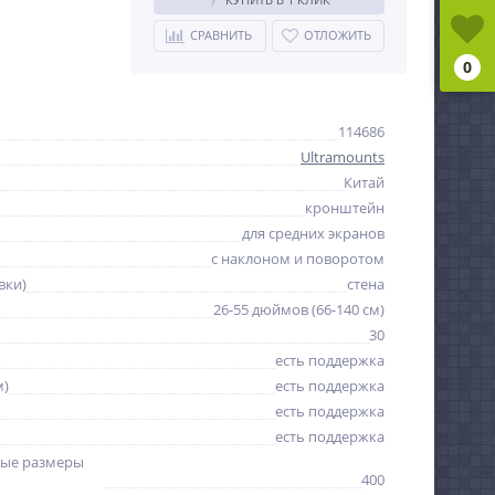
СРАВНИТЬ
ОТЛОЖИТЬ
0
114686
Ultramounts
Китай
кронштейн
для средних экранов
с наклоном и поворотом
вки)
стена
26-55 дюймов (66-140 см)
30
есть поддержка
м)
есть поддержка
есть поддержка
есть поддержка
ые размеры
400