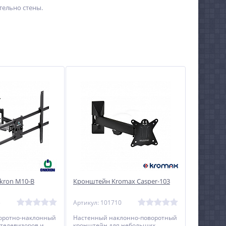
тельно стены.
kron M10-B
Кронштейн Kromax Casper-103
5
Артикул: 101710
оротно-наклонный
Настенный наклонно-поворотный
телевизоров и
кронштейн для небольших