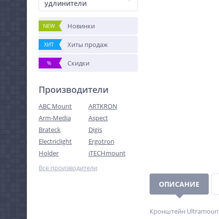
удлинители
Новинки
NEW
Хиты продаж
ХИТ
Скидки
%
Производители
ABC Mount
ARTKRON
Arm-Media
Aspect
Brateck
Digis
Electriclight
Ergotron
Holder
iTECHmount
Все производители
ОПИСАНИЕ
Кронштейн Ultramount