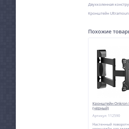
Двухколенная констру
Кронштейн Ultramount
Похожие това
Кронштейн Onkron
(чёрный)
Артикул: 112590
Настенный поворот
кронштейн для теле