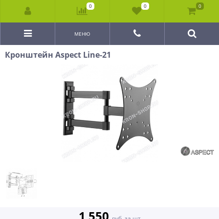
0
0
0
МЕНЮ
Кронштейн Aspect Line-21
1 550
руб. за шт