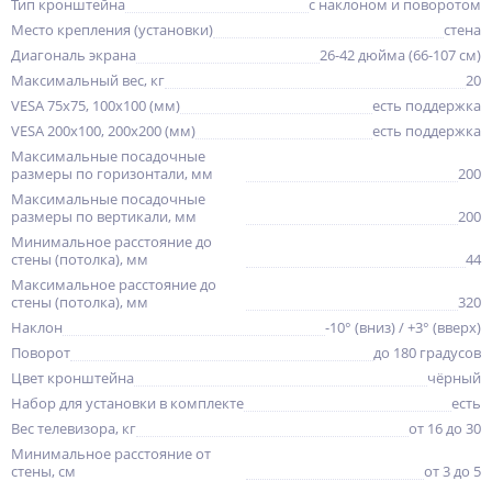
Тип кронштейна
с наклоном и поворотом
Место крепления (установки)
стена
Диагональ экрана
26-42 дюйма (66-107 см)
Максимальный вес, кг
20
VESA 75x75, 100x100 (мм)
есть поддержка
VESA 200x100, 200x200 (мм)
есть поддержка
Максимальные посадочные
размеры по горизонтали, мм
200
Максимальные посадочные
размеры по вертикали, мм
200
Минимальное расстояние до
стены (потолка), мм
44
Максимальное расстояние до
стены (потолка), мм
320
Наклон
-10° (вниз) / +3° (вверх)
Поворот
до 180 градусов
Цвет кронштейна
чёрный
Набор для установки в комплекте
есть
Вес телевизора, кг
от 16 до 30
Минимальное расстояние от
стены, см
от 3 до 5