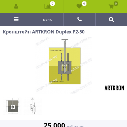
0
0
0
МЕНЮ
Кронштейн ARTKRON Duplex P2-50
25 000
руб. за шт