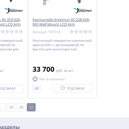
45-353-026,
Кронштейн Ergotron 45-228-026,
ount LCD Arm
MX Wall Mount LCD Arm
Артикул: 101514
о-поворотный
Настенный поворотно-наклонный
овкой по
кронштейн c регулировкой по
ыносом для
высоте для монитора или
зора с
телевизора с диагональю до 42
юймов
дюймов включительно.
33 700
 шт
руб.
за шт
Нет в наличии
ОД ЗАКАЗ
ПОД ЗАКАЗ
...
29
30
31
разделы