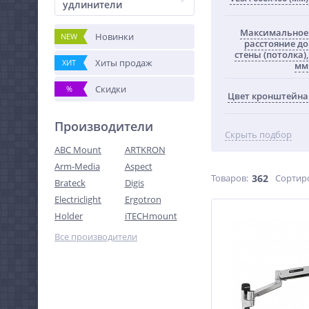
удлинители
Максимальное
Новинки
NEW
расстояние до
стены (потолка),
Хиты продаж
ХИТ
мм
Скидки
%
Цвет кронштейна
Производители
Скрыть подбор
ABC Mount
ARTKRON
Arm-Media
Aspect
Товаров:
362
Сортир
Brateck
Digis
Electriclight
Ergotron
Holder
iTECHmount
Все производители