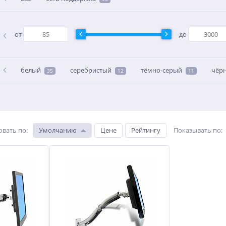
от
до
белый
серебристый
тёмно-серый
чёр
35
12
11
овать по
:
Умолчанию
Цене
Рейтингу
Показывать по
: