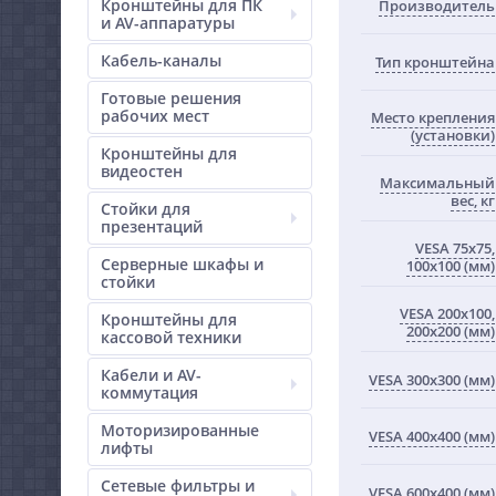
Кронштейны для ПК
Производитель
и AV-аппаратуры
Кабель-каналы
Тип кронштейна
Готовые решения
рабочих мест
Место крепления
(установки)
Кронштейны для
видеостен
Максимальный
вес, кг
Стойки для
презентаций
VESA 75x75,
Серверные шкафы и
100x100 (мм)
стойки
VESA 200x100,
Кронштейны для
200x200 (мм)
кассовой техники
Кабели и AV-
VESA 300x300 (мм)
коммутация
Моторизированные
VESA 400x400 (мм)
лифты
Сетевые фильтры и
VESA 600x400 (мм)