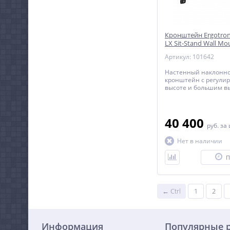
Кронштейн Ergotron 
LX Sit-Stand Wall M
Артикул: 101642
Настенный наклонн
кронштейн c регулир
высоте и большим в
монитора или телеви
диагональю до 42 д
включительно.
40 400
руб.
за
Нет в наличии
П
← Ctrl
1
2
Информация
Популярные 