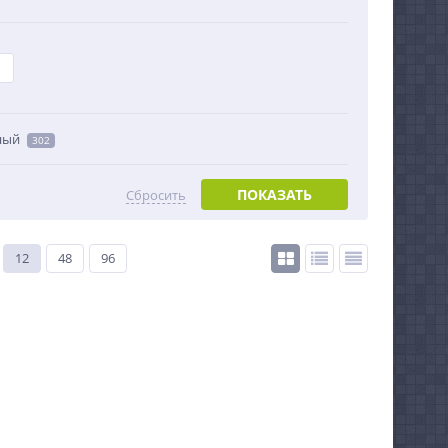
ный
302
ПОКАЗАТЬ
Сбросить
12
48
96