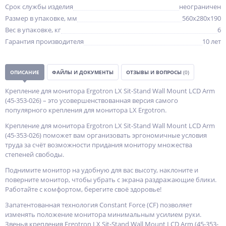
Срок службы изделия
неограничен
Размер в упаковке, мм
560x280x190
Вес в упаковке, кг
6
Гарантия производителя
10 лет
ОПИСАНИЕ
ФАЙЛЫ И ДОКУМЕНТЫ
ОТЗЫВЫ И ВОПРОСЫ
(0)
Крепление для монитора Ergotron LX Sit-Stand Wall Mount LCD Arm
(45-353-026) – это усовершенствованная версия самого
популярного крепления для монитора LX Ergotron.
Крепление для монитора Ergotron LX Sit-Stand Wall Mount LCD Arm
(45-353-026) поможет вам организовать эргономичные условия
труда за счёт возможности придания монитору множества
степеней свободы.
Поднимите монитор на удобную для вас высоту, наклоните и
поверните монитор, чтобы убрать с экрана раздражающие блики.
Работайте с комфортом, берегите своё здоровье!
Запатентованная технология Constant Force (CF) позволяет
изменять положение монитора минимальным усилием руки.
Звенья крепления Ergotron LX Sit-Stand Wall Mount LCD Arm (45-353-