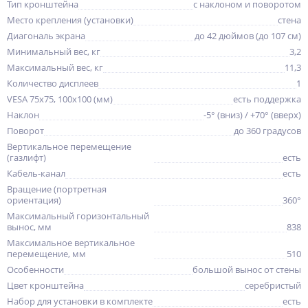
Тип кронштейна
с наклоном и поворотом
Место крепления (установки)
стена
Диагональ экрана
до 42 дюймов (до 107 см)
Минимальный вес, кг
3,2
Максимальный вес, кг
11,3
Количество дисплеев
1
VESA 75x75, 100x100 (мм)
есть поддержка
Наклон
-5° (вниз) / +70° (вверх)
Поворот
до 360 градусов
Вертикальное перемещение
(газлифт)
есть
Кабель-канал
есть
Вращение (портретная
ориентация)
360°
Максимальный горизонтальный
вынос, мм
838
Максимальное вертикальное
перемещение, мм
510
Особенности
большой вынос от стены
Цвет кронштейна
серебристый
Набор для установки в комплекте
есть