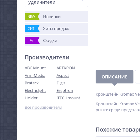
удлинители
Новинки
NEW
Хиты продаж
ХИТ
Скидки
%
Производители
ABC Mount
ARTKRON
Arm-Media
Aspect
ОПИСАНИЕ
Brateck
Digis
Electriclight
Ergotron
Кронштейн Kromax Veg
Holder
iTECHmount
Кронштейн Kromax Veg
Все производители
рынке среди представ
Похожие това