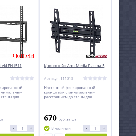
teki FN1511
Кронштейн Arm-Media Plasma-5
4
Артикул: 111013
ксированный
Настенный фиксированный
минимальным
кронштейн с минимальным
 стены для
расстоянием до стены для
диагональю от 32
телевизоров с диагональю от 15
до 47 дюймов.
670
шт
руб.
за шт
-
+
-
+
В наличии