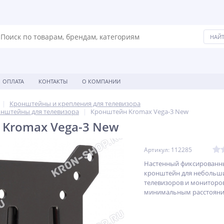
ОПЛАТА
КОНТАКТЫ
О КОМПАНИИ
Кронштейны и крепления для телевизора
нштейны для телевизора
Кронштейн Kromax Vega-3 New
Kromax Vega-3 New
Артикул: 112285
Настенный фиксированн
кронштейн для небольш
телевизоров и мониторов
минимальным расстояние