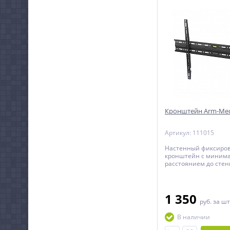
Кронштейн Arm-Med
Артикул: 111015
Настенный фиксиро
кронштейн с миним
расстоянием до стен
телевизоров с диаго
до 90 дюймов.
1 350
руб.
за шт
В наличии