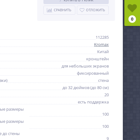
СРАВНИТЬ
ОТЛОЖИТЬ
0
112285
Kromax
Китай
кронштейн
для небольших экранов
фиксированный
вки)
стена
до 32 дюймов (до 80 см)
20
есть поддержка
ые размеры
100
ые размеры
100
 до стены
9