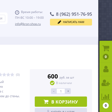
Время работы:
8 (962) 951-76-95
ПН-ВС 10:00 – 19:00
НАПИСАТЬ НАМ
info@kron-shop.ru
0
600
(0)
руб. за шт
ый
В наличии
их
-
+
 с
м до стены.
В КОРЗИНУ
0
КУПИТЬ В 1 КЛИК