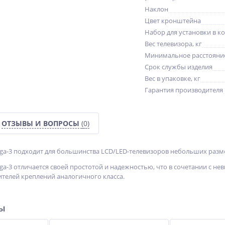
Наклон
Цвет кронштейна
Набор для установки в к
Вес телевизора, кг
Минимальное расстояние
Срок службы изделия
Вес в упаковке, кг
Гарантия производителя
ОТЗЫВЫ И ВОПРОСЫ
(0)
a-3 подходит для большинства LCD/LED-телевизоров небольших размер
a-3 отличается своей простотой и надежностью, что в сочетании с н
ителей креплений аналогичного класса.
ры