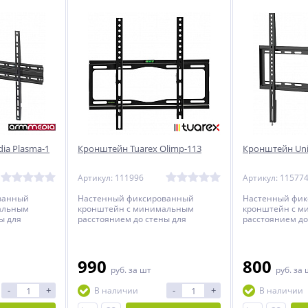
ia Plasma-1
Кронштейн Tuarex Olimp-113
Кронштейн Uni
Артикул: 111996
Артикул: 11577
ванный
Настенный фиксированный
Настенный фи
альным
кронштейн с минимальным
кронштейн с 
ы для
расстоянием до стены для
расстоянием до
налью от 32
телевизоров с диагональю от 26
телевизоров с 
до 65 дюймов.
до 55 дюймов.
990
800
руб.
за шт
руб.
за 
-
+
-
+
В наличии
В наличии