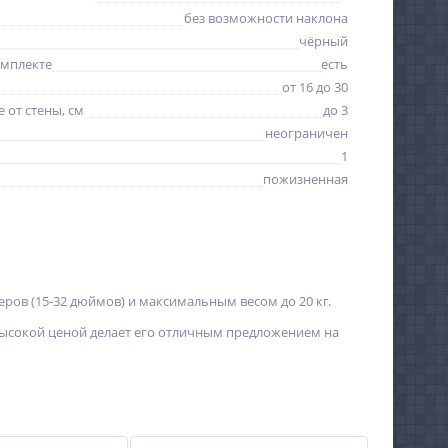
без возможности наклона
чёрный
омплекте
есть
от 16 до 30
 от стены, см
до 3
неограничен
1
пожизненная
ов (15-32 дюймов) и максимальным весом до 20 кг.
евысокой ценой делает его отличным предложением на