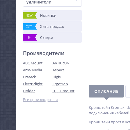
удлинители
Новинки
NEW
Хиты продаж
ХИТ
Скидки
%
Производители
ABC Mount
ARTKRON
Arm-Media
Aspect
Brateck
Digis
Electriclight
Ergotron
Holder
iTECHmount
ОПИСАНИЕ
Все производители
Кронштейн Kromax Idea
подключения кабелей и
Кронштейн прост в ус