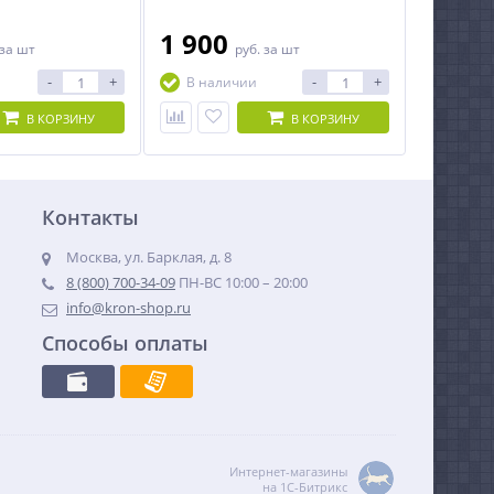
23 до 42 дюймов.
1 900
за шт
руб.
за шт
-
+
-
+
В наличии
В КОРЗИНУ
В КОРЗИНУ
Контакты
Москва, ул. Барклая, д. 8
8 (800) 700-34-09
ПН-ВС 10:00 – 20:00
info@kron-shop.ru
Способы оплаты
Интернет-магазины
на 1С-Битрикс