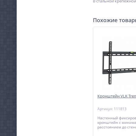
В стальной крепежной
Похожие това
Кронштейн VLK Tren
Артикул: 111813
Настенный фиксиро
кронштейн с миним
расстоянием до стен
телевизоров с диаго