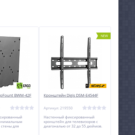
NEW
goFount BWM-42F
Кронштейн Digis DSM-E4544F
9
Артикул: 219550
ксированный
Настенный фиксированный
минимальным
кронштейн для телевизоров с
 стены для
диагональю от 32 до 55 дюймов.
мониторов с