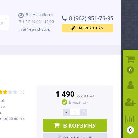
Время работы:
8 (962) 951-76-95
ПН-ВС 10:00 – 19:00
НАПИСАТЬ НАМ
info@kron-shop.ru
0
1 490
(1)
руб. за шт
ый
В наличии
ным
-
+
я
 от 26 до 65
В КОРЗИНУ
0
КУПИТЬ В 1 КЛИК