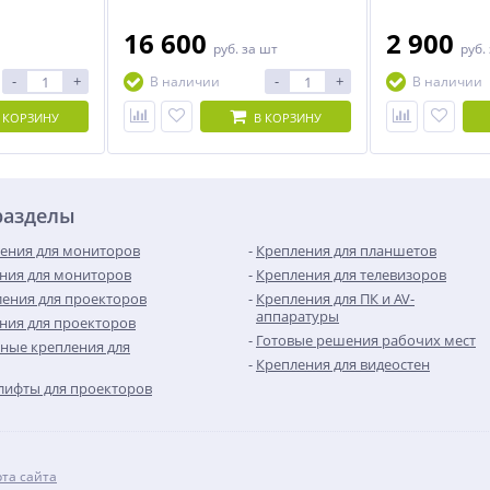
телевизоров и мониторов с
диагональю от 
диагональю от 40 до 65 дюймов.
16 600
2 900
руб.
за шт
руб.
-
+
-
+
В наличии
В наличии
 КОРЗИНУ
В КОРЗИНУ
разделы
ения для мониторов
Крепления для планшетов
ния для мониторов
Крепления для телевизоров
ения для проекторов
Крепления для ПК и AV-
аппаратуры
ния для проекторов
Готовые решения рабочих мест
ные крепления для
Крепления для видеостен
лифты для проекторов
рта сайта