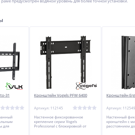
 раме предусмотрен водяной уровень для более точной установки.
ры
to-31
Кронштейн Vogels PFW 6400
Кронштейн Er
Артикул: 112145
Артикул: 11254
ванный
Настенное фиксированное
Настенный фи
альным
крепление серии Vogels
кронштейн с 
ы для
Professional с блокировкой от
расстоянием до
налью от 40
нежелательного снятия для
телевизоров и 