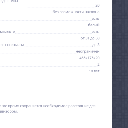
 до стены
20
без возможности наклона
есть
белый
омплекте
есть
от 31 до 50
 от стены, см
до 3
неограничен
465x175x20
2
18 лет
то же время сохраняется необходимое расстояние для
левизором.