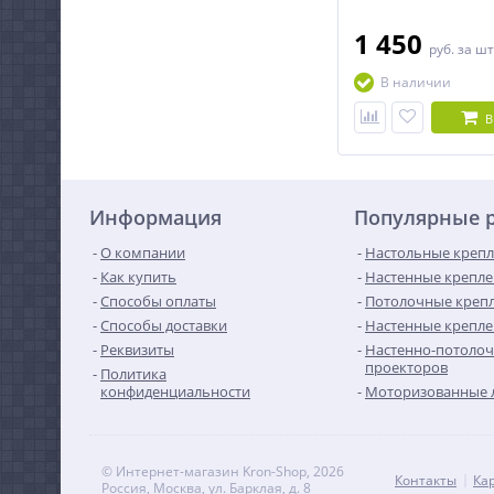
дюймов.
1 450
руб.
за шт
В наличии
В
Информация
Популярные 
О компании
Настольные крепл
Как купить
Настенные крепле
Способы оплаты
Потолочные крепл
Способы доставки
Настенные крепле
Реквизиты
Настенно-потолоч
проекторов
Политика
конфиденциальности
Моторизованные 
© Интернет-магазин Kron-Shop, 2026
Контакты
Ка
Россия, Москва, ул. Барклая, д. 8