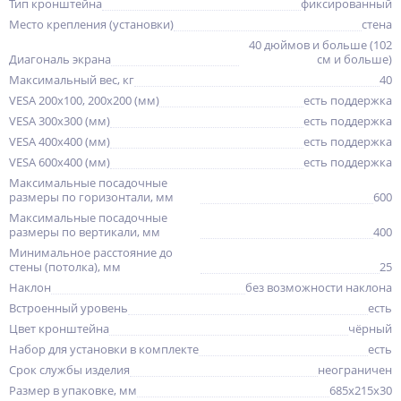
Тип кронштейна
фиксированный
Место крепления (установки)
стена
40 дюймов и больше (102
Диагональ экрана
см и больше)
Максимальный вес, кг
40
VESA 200x100, 200x200 (мм)
есть поддержка
VESA 300x300 (мм)
есть поддержка
VESA 400x400 (мм)
есть поддержка
VESA 600x400 (мм)
есть поддержка
Максимальные посадочные
размеры по горизонтали, мм
600
Максимальные посадочные
размеры по вертикали, мм
400
Минимальное расстояние до
стены (потолка), мм
25
Наклон
без возможности наклона
Встроенный уровень
есть
Цвет кронштейна
чёрный
Набор для установки в комплекте
есть
Срок службы изделия
неограничен
Размер в упаковке, мм
685x215x30